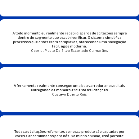
A todo momento eu realmente recebi disparos de licitações sempre
dentro do segmento que escolhi verificar. O sistema simplifica
processos que antes eram complexos, oferecendo uma navegação
fácil, ágil e moderna.
Gabriel Picolo Da Silva Escarlado Guimarães
A ferramenta realmente consegue uma boa varredura nos editais,
entregando de maneira eficiente as licitações.
Gustavo Duarte Reis
Todas as licitações referentes ao nosso produto são captadas por
vocês e encaminhadas para nós. Na minha opinião, está perfeito!