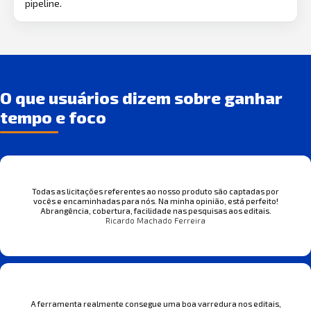
pipeline.
O que usuários dizem sobre ganhar
tempo e foco
Todas as licitações referentes ao nosso produto são captadas por
vocês e encaminhadas para nós. Na minha opinião, está perfeito!
Abrangência, cobertura, facilidade nas pesquisas aos editais.
Ricardo Machado Ferreira
A ferramenta realmente consegue uma boa varredura nos editais,