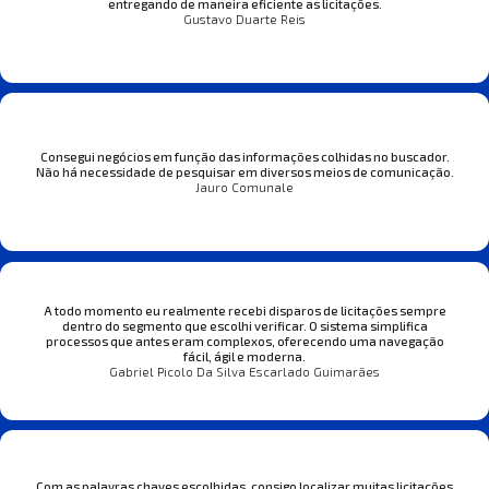
entregando de maneira eficiente as licitações.
Gustavo Duarte Reis
Consegui negócios em função das informações colhidas no buscador.
Não há necessidade de pesquisar em diversos meios de comunicação.
Jauro Comunale
A todo momento eu realmente recebi disparos de licitações sempre
dentro do segmento que escolhi verificar. O sistema simplifica
processos que antes eram complexos, oferecendo uma navegação
fácil, ágil e moderna.
Gabriel Picolo Da Silva Escarlado Guimarães
Com as palavras chaves escolhidas, consigo localizar muitas licitações