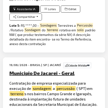
Assistente IA
Lotes
Edital
Compartilhar
Lote 5:
R$ ****,00 -
Sondagens
Terrestres a
Percussão
/Rotativo
Sondagem
do
terreno
rotativa em
solo
padrão
NW ( que produz testemunhos da série NX) A descrição
detalhada do item encontra- se no Termo de Referência,
anexo desta contratação
19/06/2026 - BRASIL | SP | JACAREÍ
Cidade Média
Municipio De Jacarei - Geral
Contratação de empresa especializada para
execução de
sondagem
a
percussão
( SPT) em
terreno
s nos bairros Campo Grande e Igarapés,
destinada à implantação futura de unidades
educacionais da Secretaria Municipal de Educação.