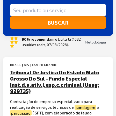
Termo de busca
BUSCAR
90% recomendam
o Licita Já (1082
Metodologia
usuários reais, 07/08/2026).
BRASIL | MS | CAMPO GRANDE
Tribunal De Justica Do Estado Mato
Grosso Do Sul - Fundo Especial
Inst.d.a.ativ.j.esp.c.criminal (Uasg:
929735)
Contratação de empresa especializada para
realização de serviços
técnico
s de
sondagem
a
percussão
( SPT), com elaboração de laudo