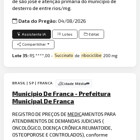
de são josé e atenção primária do município de
desterro de entre rios/mg.
Data do Pregão:
04/08/2026
Assistente IA
Lotes
Edital
Compartilhar
Lote 35:
R$ ****,00 -
Succinato
de
ribociclibe
200 mg
BRASIL | SP | FRANCA
Cidade Média
Municipio De Franca - Prefeitura
Municipal De Franca
REGISTRO DE PREÇOS DE
MEDIC
AMENTOS PARA
ATENDIMENTOS DE DEMANDAS JUDICIAIS (
ONCOLÓGICO, DOENÇA CRÔNICA REUMATOIDE,
OSTEOPOROSE E CONTROLADOS), conforme