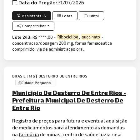
Data do Pregão:
31/07/2026
Assistente IA
Lotes
Edital
Compartilhar
Lote 243:
R$ ****,00 -
Ribociclibe
,
succinato
-
concentracao/dosagem 200 mg, forma farmaceutica
comprimido, via de administracao oral.
BRASIL | MG | DESTERRO DE ENTRE RIOS
Cidade Pequena
Municipio De Desterro De Entre Rios -
Prefeitura Municipal De Desterro De
Entre Rio
Registro de preços para futura e eventual aquisição
de
medicamento
s para atendimento as demandas
na
farmácia
de minas, centro de saúde luzia rosa