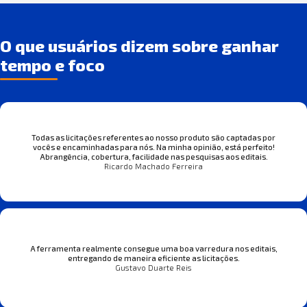
O que usuários dizem sobre ganhar
tempo e foco
Todas as licitações referentes ao nosso produto são captadas por
vocês e encaminhadas para nós. Na minha opinião, está perfeito!
Abrangência, cobertura, facilidade nas pesquisas aos editais.
Ricardo Machado Ferreira
A ferramenta realmente consegue uma boa varredura nos editais,
entregando de maneira eficiente as licitações.
Gustavo Duarte Reis