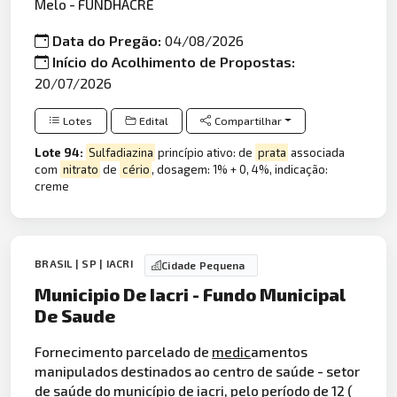
Melo - FUNDHACRE
Data do Pregão:
04/08/2026
Início do Acolhimento de Propostas:
20/07/2026
Lotes
Edital
Compartilhar
Lote 94:
Sulfadiazina
princípio ativo: de
prata
associada
com
nitrato
de
cério
, dosagem: 1% + 0, 4%, indicação:
creme
BRASIL | SP | IACRI
Cidade Pequena
Municipio De Iacri - Fundo Municipal
De Saude
Fornecimento parcelado de
medic
amentos
manipulados destinados ao centro de saúde - setor
de saúde do município de iacri, pelo período de 12 (