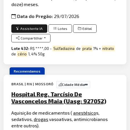
doze) meses.
Data do Pregão:
29/07/2026
Assistente IA
Lotes
Edital
Compartilhar
Lote 432:
R$ ****,00 -
Sulfadiazina
de
prata
1% +
nitrato
de
cério
1, 4% 50g
Recomendamos
BRASIL | RN | MOSSORÓ
Cidade Média
Hospital Reg. Tarcísio De
Vasconcelos Maia (Uasg: 927052)
Aquisição de medicamentos (
anestésico
s,
sedativos,
drogas
vasoativas, antimicrobianos
entre outros).