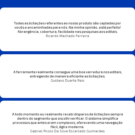
Todas as licitações referentes ao nosso produto são captadas por
vocês e encaminhadas para nós. Na minha opinião, está perfeito!
Abrangência, cobertura, facilidade nas pesquisas aos editais.
Ricardo Machado Ferreira
A ferramenta realmente consegue uma boa varredura nos editais,
entregando de maneira eficiente as licitações.
Gustavo Duarte Reis
A todo momento eu realmente recebi disparos de licitações sempre
dentro do segmento que escolhi verificar. O sistema simplifica
processos que antes eram complexos, oferecendo uma navegação
fácil, ágil e moderna.
Gabriel Picolo Da Silva Escarlado Guimarães