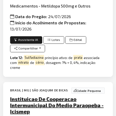
Medicamentos - Metildopa 500mg e Outros
Data do Pregão:
24/07/2026
Início do Acolhimento de Propostas:
13/07/2026
Assistente IA
Lotes
Edital
Compartilhar
Lote 12:
Sulfadiazina
princípio ativo: de
prata
associada
com
nitrato
de
cério
, dosagem: 1% + 0, 4%, indicação:
creme
BRASIL | MG | SÃO JOAQUIM DE BICAS
Cidade Pequena
Instituicao De Cooperacao
Intermunicipal Do Medio Paraopeba -
Icismep