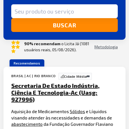
Termo de busca
BUSCAR
90% recomendam
o Licita Já (1081
Metodologia
usuários reais, 05/08/2026).
Recomendamos
BRASIL | AC | RIO BRANCO
Cidade Média
Secretaria De Estado Indústria,
Ciência E Tecnologia-Ac (Uasg:
927996)
Aquisição de Medicamentos
Sólidos
e Líquidos
visando atender às necessidades e demandas de
abastecimento
da Fundação Governador Flaviano