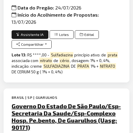
Data do Pregão:
24/07/2026
Início do Acolhimento de Propostas:
13/07/2026
Assistente IA
Lotes
Edital
Compartilhar
Lote 13:
R$ ****,00 -
Sulfadiazina
princípio ativo: de
prata
associada com
nitrato
de
cério
, dosagem: 1% + 0, 4%,
indicação: creme
SULFADIAZINA
DE
PRATA
1% +
NITRATO
DE CERIUM 50 g ( 1% + 0, 4%)
BRASIL | SP | GUARULHOS
Governo Do Estado De São Paulo/Esp-
Secretaria Da Saude/Esp-Complexo
Hosp. Pe.bento, De Guarulhos (Uasg:
90171)