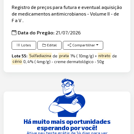
Registro de preços para futura e eventual aquisição
de medicamentos antimicrobianos - Volume II - de
F a V .
Data do Pregão:
21/07/2026
Lotes
Edital
Compartilhar
Lote 55:
Sulfadiazina
de
prata
1% ( 10mg/g) +
nitrato
de
cério
0, 4% ( 4mg/g) - creme dermatológico - 50g
Há muito mais oportunidades
esperando por você!
Ative seu teste grátis de 14 dias para ver