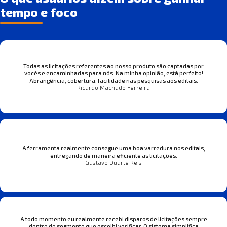
tempo e foco
Todas as licitações referentes ao nosso produto são captadas por
vocês e encaminhadas para nós. Na minha opinião, está perfeito!
Abrangência, cobertura, facilidade nas pesquisas aos editais.
Ricardo Machado Ferreira
A ferramenta realmente consegue uma boa varredura nos editais,
entregando de maneira eficiente as licitações.
Gustavo Duarte Reis
A todo momento eu realmente recebi disparos de licitações sempre
dentro do segmento que escolhi verificar. O sistema simplifica