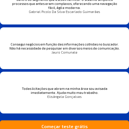
processos que antes eram complexos, oferecendo uma navegação
fácil, ágil e moderna.
Gabriel Picolo Da Silva Escarlado Guimarães
Consegui negócios em função das informações colhidas no buscador.
Não há necessidade de pesquisar em diversos meios de comunicação.
Jauro Comunale
Todas licitações que abrem na minha área sou avisada
imediatamente. Ajuda muito meu trabalho.
Elisângela Gonçalves
Começar teste grátis