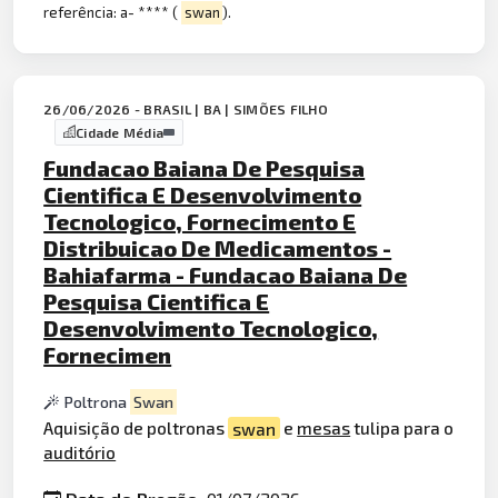
referência: a- **** (
swan
).
26/06/2026 - BRASIL | BA | SIMÕES FILHO
Cidade Média
Fundacao Baiana De Pesquisa
Cientifica E Desenvolvimento
Tecnologico, Fornecimento E
Distribuicao De Medicamentos -
Bahiafarma - Fundacao Baiana De
Pesquisa Cientifica E
Desenvolvimento Tecnologico,
Fornecimen
Poltrona
Swan
Aquisição de poltronas
swan
e
mesas
tulipa para o
auditório