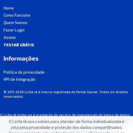
Home
Como Funciona
Quem Somos
Fazer Login
Assine
TESTAR GRÁTIS
Informações
Política de privacidade
API de Integração
© 2011-2026 Licita Já é marca registrada do Portal Genial. Todos os direitos
reservados.
O Licita Já limita-se à prestação de serviço de manutenção de banco de dados
de licitações, não participando dos processos.
O Licita Já usa cookies para atender de forma individualizada e
Algumas informações podem apresentar incorreções involuntárias. Consulte
zela pela privacidade e proteção dos dados compartilhados.
sempre o edital de cada licitação.