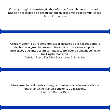
Consegui negócios em função das informações colhidas no buscador.
Não há necessidade de pesquisar em diversos meios de comunicação.
Jauro Comunale
A todo momento eu realmente recebi disparos de licitações sempre
dentro do segmento que escolhi verificar. O sistema simplifica
processos que antes eram complexos, oferecendo uma navegação
fácil, ágil e moderna.
Gabriel Picolo Da Silva Escarlado Guimarães
A ferramenta realmente consegue uma boa varredura nos editais,
entregando de maneira eficiente as licitações.
Gustavo Duarte Reis