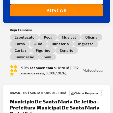
BUSCAR
Veja também
Espetaculo
Peca
Musical
Oficina
Curso
Aula
Bilheteria
Ingresso
Cartaz
Figurino
Cenario
Iluminacao
Som
90% recomendam
o Licita Já (1082
Metodologia
usuários reais, 07/08/2026).
BRASIL | ES | SANTA MARIA DE JETIBÁ
Cidade Pequena
Municipio De Santa Maria De Jetiba -
Prefeitura Municipal De Santa Maria