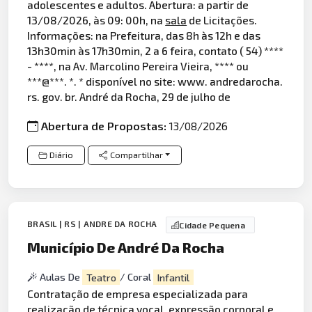
adolescentes e adultos. Abertura: a partir de
13/08/2026, às 09: 00h, na
sala
de Licitações.
Informações: na Prefeitura, das 8h às 12h e das
13h30min às 17h30min, 2 a 6 feira, contato ( 54) ****
- ****, na Av. Marcolino Pereira Vieira, **** ou
***@***. *. * disponível no site: www. andredarocha.
rs. gov. br. André da Rocha, 29 de julho de
Abertura de Propostas:
13/08/2026
Diário
Compartilhar
BRASIL | RS | ANDRE DA ROCHA
Cidade Pequena
Município De André Da Rocha
Aulas De
Teatro
/ Coral
Infantil
Contratação de empresa especializada para
realização de técnica vocal, expressão
corporal
e