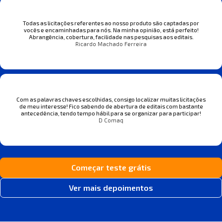
Todas as licitações referentes ao nosso produto são captadas por
vocês e encaminhadas para nós. Na minha opinião, está perfeito!
Abrangência, cobertura, facilidade nas pesquisas aos editais.
Ricardo Machado Ferreira
Com as palavras chaves escolhidas, consigo localizar muitas licitações
de meu interesse! Fico sabendo de abertura de editais com bastante
antecedência, tendo tempo hábil para se organizar para participar!
D Comaq
Começar teste grátis
Ver mais depoimentos