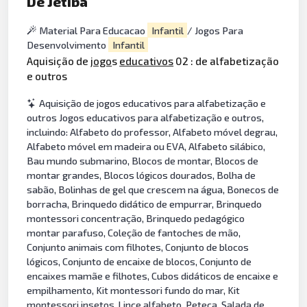
De Jetibá
Material Para Educacao
Infantil
/ Jogos Para
Desenvolvimento
Infantil
Aquisição de
jogo
s
educativos
02 : de alfabetização
e outros
Aquisição de jogos educativos para alfabetização e
outros Jogos educativos para alfabetização e outros,
incluindo: Alfabeto do professor, Alfabeto móvel degrau,
Alfabeto móvel em madeira ou EVA, Alfabeto silábico,
Bau mundo submarino, Blocos de montar, Blocos de
montar grandes, Blocos lógicos dourados, Bolha de
sabão, Bolinhas de gel que crescem na água, Bonecos de
borracha, Brinquedo didático de empurrar, Brinquedo
montessori concentração, Brinquedo pedagógico
montar parafuso, Coleção de fantoches de mão,
Conjunto animais com filhotes, Conjunto de blocos
lógicos, Conjunto de encaixe de blocos, Conjunto de
encaixes mamãe e filhotes, Cubos didáticos de encaixe e
empilhamento, Kit montessori fundo do mar, Kit
montessori insetos, Lince alfabeto, Peteca, Salada de