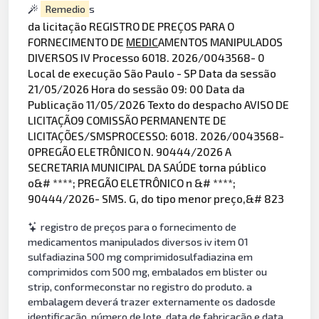
Remedio
s
da licitação REGISTRO DE PREÇOS PARA O
FORNECIMENTO DE
MEDIC
AMENTOS MANIPULADOS
DIVERSOS IV Processo 6018. 2026/0043568- 0
Local de execução São Paulo - SP Data da sessão
21/05/2026 Hora do sessão 09: 00 Data da
Publicação 11/05/2026 Texto do despacho AVISO DE
LICITAÇÃO9 COMISSÃO PERMANENTE DE
LICITAÇÕES/SMSPROCESSO: 6018. 2026/0043568-
0PREGÃO ELETRÔNICO N. 90444/2026 A
SECRETARIA MUNICIPAL DA SAÚDE torna público
o&# ****; PREGÃO ELETRÔNICO n &# ****;
90444/2026- SMS. G, do tipo menor preço,&# 823
registro de preços para o fornecimento de
medicamentos manipulados diversos iv item 01
sulfadiazina 500 mg comprimidosulfadiazina em
comprimidos com 500 mg, embalados em blister ou
strip, conformeconstar no registro do produto. a
embalagem deverá trazer externamente os dadosde
identificação, número de lote, data de fabricação e data