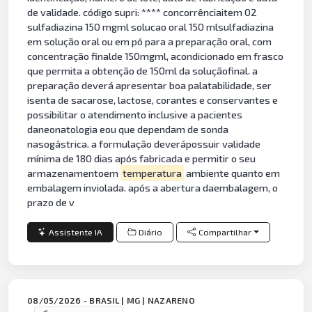
de validade. código supri: **** concorrênciaitem 02
sulfadiazina 150 mgml solucao oral 150 mlsulfadiazina
em solução oral ou em pó para a preparação oral, com
concentração finalde 150mgml, acondicionado em frasco
que permita a obtenção de 150ml da soluçãofinal. a
preparação deverá apresentar boa palatabilidade, ser
isenta de sacarose, lactose, corantes e conservantes e
possibilitar o atendimento inclusive a pacientes
daneonatologia eou que dependam de sonda
nasogástrica. a formulação deverápossuir validade
mínima de 180 dias após fabricada e permitir o seu
armazenamentoem
temperatura
ambiente quanto em
embalagem inviolada. após a abertura daembalagem, o
prazo de v
Assistente IA
Diário
Compartilhar
08/05/2026 - BRASIL | MG | NAZARENO