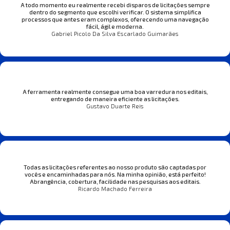
A todo momento eu realmente recebi disparos de licitações sempre
dentro do segmento que escolhi verificar. O sistema simplifica
processos que antes eram complexos, oferecendo uma navegação
fácil, ágil e moderna.
Gabriel Picolo Da Silva Escarlado Guimarães
A ferramenta realmente consegue uma boa varredura nos editais,
entregando de maneira eficiente as licitações.
Gustavo Duarte Reis
Todas as licitações referentes ao nosso produto são captadas por
vocês e encaminhadas para nós. Na minha opinião, está perfeito!
Abrangência, cobertura, facilidade nas pesquisas aos editais.
Ricardo Machado Ferreira