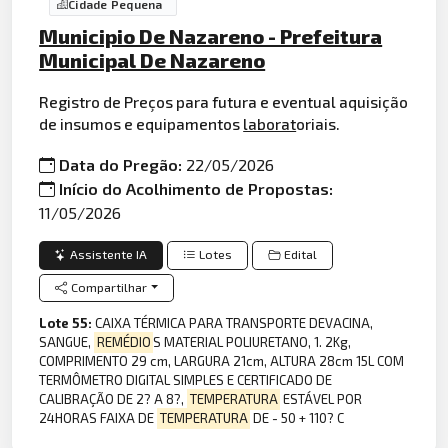
Cidade Pequena
Municipio De Nazareno - Prefeitura
Municipal De Nazareno
Registro de Preços para futura e eventual aquisição
de insumos e equipamentos
laborat
oriais.
Data do Pregão:
22/05/2026
Início do Acolhimento de Propostas:
11/05/2026
Assistente IA
Lotes
Edital
Compartilhar
Lote 55:
CAIXA TÉRMICA PARA TRANSPORTE DEVACINA,
SANGUE,
REMÉDIO
S MATERIAL POLIURETANO, 1. 2Kg,
COMPRIMENTO 29 cm, LARGURA 21cm, ALTURA 28cm 15L COM
TERMÔMETRO DIGITAL SIMPLES E CERTIFICADO DE
CALIBRAÇÃO DE 2? A 8?,
TEMPERATURA
ESTÁVEL POR
24HORAS FAIXA DE
TEMPERATURA
DE - 50 + 110? C