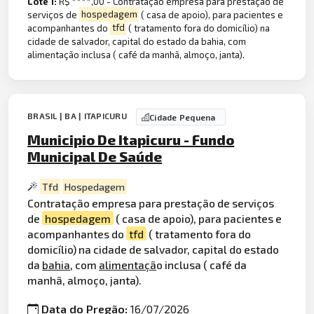
Lote 1:
R$ ****,00 - Contratação empresa para prestação de
serviços de
hospedagem
( casa de apoio), para pacientes e
acompanhantes do
tfd
( tratamento fora do domicílio) na
cidade de salvador, capital do estado da bahia, com
alimentação inclusa ( café da manhã, almoço, janta).
BRASIL | BA | ITAPICURU
Cidade Pequena
Municipio De Itapicuru - Fundo
Municipal De Saúde
Tfd
Hospedagem
Contratação empresa para prestação de serviços
de
hospedagem
( casa de apoio), para pacientes e
acompanhantes do
tfd
( tratamento fora do
domicílio) na cidade de salvador, capital do estado
da
bahia
, com
alimentaçã
o inclusa ( café da
manhã, almoço, janta).
Data do Pregão:
16/07/2026