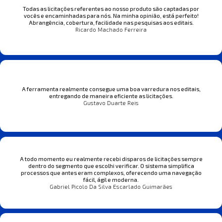
Todas as licitações referentes ao nosso produto são captadas por
vocês e encaminhadas para nós. Na minha opinião, está perfeito!
Abrangência, cobertura, facilidade nas pesquisas aos editais.
Ricardo Machado Ferreira
A ferramenta realmente consegue uma boa varredura nos editais,
entregando de maneira eficiente as licitações.
Gustavo Duarte Reis
A todo momento eu realmente recebi disparos de licitações sempre
dentro do segmento que escolhi verificar. O sistema simplifica
processos que antes eram complexos, oferecendo uma navegação
fácil, ágil e moderna.
Gabriel Picolo Da Silva Escarlado Guimarães