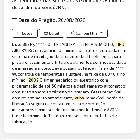
as demandas das Secretarias e Unidades Públicas
de Jardim do Seridó/RN.
Data do Pregão:
20/08/2026
Lotes
Edital
Compartilhar
Lote 38:
R$ ****,00 - FRITADEIRA ELÉTRICA SEM ÓLEO,
TIPO
AIR FRYER: Com capacidade mínima de 5 litros, equipada com
sistema de circulação de ar quente de alta eficiência para
preparo, assamento e fritura de alimentos sem necessidade
de imersão em óleo. Deve possuir potência mínima de ****
W, controle de temperatura ajustável na faixa de 80? C a, no
mínimo,
200
? C, timer mecânico ou eletrônico com
programação de até 60 minutos e desligamento automático
com aviso sonoro ao término do preparo. Cesta removível
com revestimento antiaderente,
cuba
removível, botão de
liberação segura da cesta com trava de proteção,
indicadores luminosos de funcionamento. Tensão: 220 V.
Garantia mínima de 12 ( doze) meses contra defeitos de
fabricação.