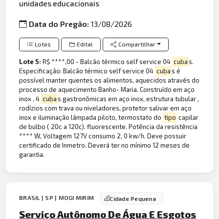
unidades educacionais
Data do Pregão:
13/08/2026
Lotes
Edital
Compartilhar
Lote 5:
R$ ****,00 - Balcão térmico self service 04
cuba
s.
Especificação: Balcão térmico self service 04
cuba
s é
possível manter quentes os alimentos, aquecidos através do
processo de aquecimento Banho- Maria. Construído em aço
inox , 4
cuba
s gastronômicas em aço inox, estrutura tubular ,
rodízios com trava ou niveladores, protetor salivar em aço
inox e iluminação lâmpada piloto, termostato do
tipo
capilar
de bulbo ( 20c a 120c). fluorescente. Potência da resistência
**** W, Voltagem 127V consumo 2, 0 kw/h. Deve possuir
certificado de Inmetro. Deverá ter no mínimo 12 meses de
garantia.
BRASIL | SP | MOGI MIRIM
Cidade Pequena
Serviço Autônomo De Água E Esgotos