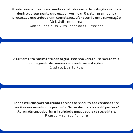
A todo momento eu realmente recebi disparos de licitações sempre
dentro do segmento que escolhi verificar. O sistema simplifica
processos que antes eram complexos, oferecendo uma navegação
fácil, ágil e moderna.
Gabriel Picolo Da Silva Escarlado Guimarães
A ferramenta realmente consegue uma boa varredura nos editais,
entregando de maneira eficiente as licitações.
Gustavo Duarte Reis
Todas as licitações referentes ao nosso produto são captadas por
vocês e encaminhadas para nós. Na minha opinião, está perfeito!
Abrangência, cobertura, facilidade nas pesquisas aos editais.
Ricardo Machado Ferreira