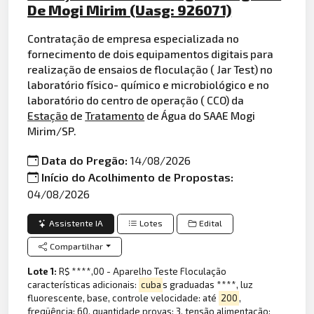
De Mogi Mirim (Uasg: 926071)
Contratação de empresa especializada no
fornecimento de dois equipamentos digitais para
realização de ensaios de floculação ( Jar Test) no
laboratório físico- químico e microbiológico e no
laboratório do centro de operação ( CCO) da
Estação
de
Tratamento
de Água do SAAE Mogi
Mirim/SP.
Data do Pregão:
14/08/2026
Início do Acolhimento de Propostas:
04/08/2026
Assistente IA
Lotes
Edital
Compartilhar
Lote 1:
R$ ****,00 - Aparelho Teste Floculação
características adicionais:
cuba
s graduadas ****, luz
fluorescente, base, controle velocidade: até
200
,
freqüência: 60, quantidade provas: 3, tensão alimentação: