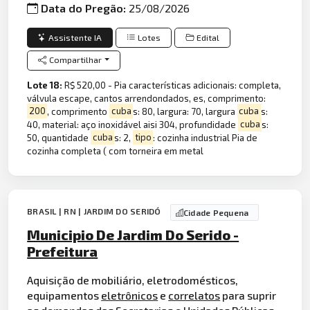
Data do Pregão:
25/08/2026
Assistente IA
Lotes
Edital
Compartilhar
Lote 18:
R$ 520,00 - Pia características adicionais: completa,
válvula escape, cantos arrendondados, es, comprimento:
200
, comprimento
cuba
s: 80, largura: 70, largura
cuba
s:
40, material: aço inoxidável aisi 304, profundidade
cuba
s:
50, quantidade
cuba
s: 2,
tipo
: cozinha industrial Pia de
cozinha completa ( com torneira em metal
BRASIL | RN | JARDIM DO SERIDÓ
Cidade Pequena
Municipio De Jardim Do Serido -
Prefeitura
Aquisição de mobiliário, eletrodomésticos,
equipamentos
eletrônicos
e
correlatos
para suprir