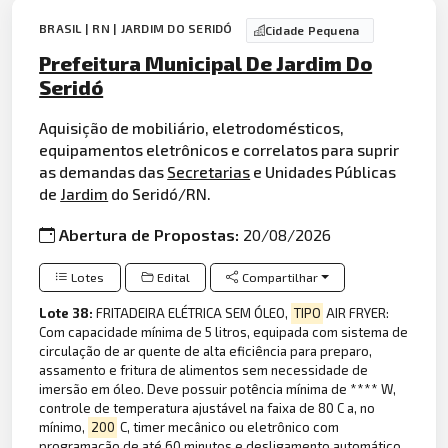
BRASIL | RN | JARDIM DO SERIDÓ
Cidade Pequena
Prefeitura Municipal De Jardim Do
Seridó
Aquisição de mobiliário, eletrodomésticos,
equipamentos eletrônicos e correlatos para suprir
as demandas das
Secretarias
e Unidades Públicas
de
Jardim
do Seridó/RN.
Abertura de Propostas:
20/08/2026
Lotes
Edital
Compartilhar
Lote 38:
FRITADEIRA ELÉTRICA SEM ÓLEO,
TIPO
AIR FRYER:
Com capacidade mínima de 5 litros, equipada com sistema de
circulação de ar quente de alta eficiência para preparo,
assamento e fritura de alimentos sem necessidade de
imersão em óleo. Deve possuir potência mínima de **** W,
controle de temperatura ajustável na faixa de 80 C a, no
mínimo,
200
C, timer mecânico ou eletrônico com
programação de até 60 minutos e desligamento automático