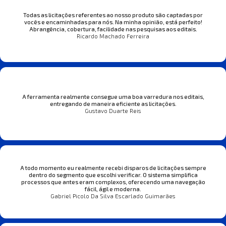
Todas as licitações referentes ao nosso produto são captadas por
vocês e encaminhadas para nós. Na minha opinião, está perfeito!
Abrangência, cobertura, facilidade nas pesquisas aos editais.
Ricardo Machado Ferreira
A ferramenta realmente consegue uma boa varredura nos editais,
entregando de maneira eficiente as licitações.
Gustavo Duarte Reis
A todo momento eu realmente recebi disparos de licitações sempre
dentro do segmento que escolhi verificar. O sistema simplifica
processos que antes eram complexos, oferecendo uma navegação
fácil, ágil e moderna.
Gabriel Picolo Da Silva Escarlado Guimarães