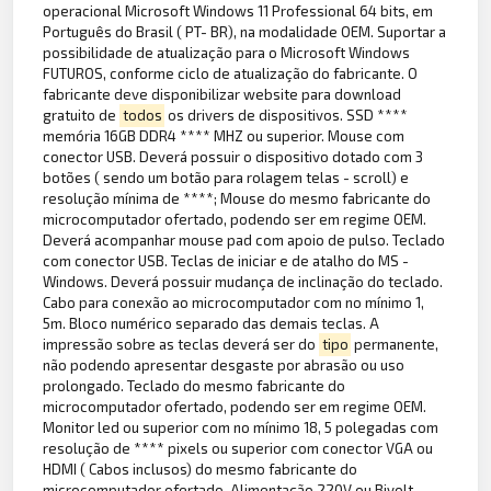
operacional Microsoft Windows 11 Professional 64 bits, em
Português do Brasil ( PT- BR), na modalidade OEM. Suportar a
possibilidade de atualização para o Microsoft Windows
FUTUROS, conforme ciclo de atualização do fabricante. O
fabricante deve disponibilizar website para download
gratuito de
todos
os drivers de dispositivos. SSD ****
memória 16GB DDR4 **** MHZ ou superior. Mouse com
conector USB. Deverá possuir o dispositivo dotado com 3
botões ( sendo um botão para rolagem telas - scroll) e
resolução mínima de ****; Mouse do mesmo fabricante do
microcomputador ofertado, podendo ser em regime OEM.
Deverá acompanhar mouse pad com apoio de pulso. Teclado
com conector USB. Teclas de iniciar e de atalho do MS -
Windows. Deverá possuir mudança de inclinação do teclado.
Cabo para conexão ao microcomputador com no mínimo 1,
5m. Bloco numérico separado das demais teclas. A
impressão sobre as teclas deverá ser do
tipo
permanente,
não podendo apresentar desgaste por abrasão ou uso
prolongado. Teclado do mesmo fabricante do
microcomputador ofertado, podendo ser em regime OEM.
Monitor led ou superior com no mínimo 18, 5 polegadas com
resolução de **** pixels ou superior com conector VGA ou
HDMI ( Cabos inclusos) do mesmo fabricante do
microcomputador ofertado. Alimentação 220V ou Bivolt.