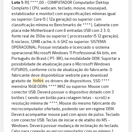
Lote 1:
R$ ****,00 - COMPUTADOR Computador Dektop
Completo ( CPU, webcam, teclado, mouse, mousepad,
estabilizador e monitor) com especificações mínimas igual
ou superior: Core I5 ( 12a geração) ou superior com
classificação mínima no Benchmarks de ****). Gabinete com
placa mãe Motherboard com 6 entradas USB com 2 3. 0,
fonte real de 350w ou superior ( processador I5 12 geração),
6 núcleos, 12MB cache, 4. 4 GHZ ou superior. SISTEMA
OPERACIONAL: Possuir instalado e licenciado o sistema
operacional Microsoft Windows 11 Professional 64 bits, em
Português do Brasil ( PT- BR), na modalidade OEM. Suportar a
possibilidade de atualização para o Microsoft Windows
FUTUROS, conforme ciclo de atualização do fabricante. O
fabricante deve disponibilizar website para download
gratuito de
todos
os drivers de dispositivos. SSD ****
memória 16GB DDR4 **** MHZ ou superior. Mouse com
conector USB. Deverá possuir o dispositivo dotado com 3
botões ( sendo um botão para rolagem telas - scroll) e
resolução mínima de ****; Mouse do mesmo fabricante do
microcomputador ofertado, podendo ser em regime OEM.
Deverá acompanhar mouse pad com apoio de pulso. Teclado
com conector USB. Teclas de iniciar e de atalho do MS -
Windows. Deverá possuir mudança de inclinação do teclado.
Cabo para conexão ao microcomputador com no mínimo 1,