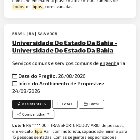
com cabo em material plástico atóxico. Para cabelos de
todos
os
tipos
, cores variadas.
BRASIL | BA | SALVADOR
Universidade Do Estado Da Bahia -
Universidade Do Estado Da Bahia
Serviços comuns e serviços comuns de
engenh
aria
Data do Pregão:
26/08/2026
Início do Acolhimento de Propostas:
24/08/2026
Assistente IA
Lotes
Edital
Compartilhar
Lote 1:
R$ ****,00 - TRANSPORTE RODOVIARIO, de pessoal,
em veiculo
tipo
Van, com motorista, capacidade minima para
15 pessoas sentadas. Com as seguintes especificacoes: