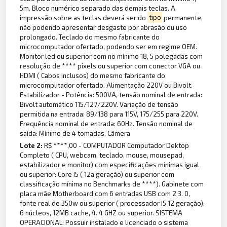
5m. Bloco numérico separado das demais teclas. A
impressão sobre as teclas deverá ser do
tipo
permanente,
não podendo apresentar desgaste por abrasão ou uso
prolongado. Teclado do mesmo fabricante do
microcomputador ofertado, podendo ser em regime OEM.
Monitor led ou superior com no mínimo 18, 5 polegadas com
resolução de **** pixels ou superior com conector VGA ou
HDMI ( Cabos inclusos) do mesmo fabricante do
microcomputador ofertado. Alimentação 220V ou Bivolt.
Estabilizador - Potência: 500VA, tensão nominal de entrada:
Bivolt automático 115/127/220V. Variação de tensão
permitida na entrada: 89/138 para 115V, 175/255 para 220V.
Frequência nominal de entrada: 60Hz. Tensão nominal de
saída: Mínimo de 4 tomadas. Câmera
Lote 2:
R$ ****,00 - COMPUTADOR Computador Dektop
Completo ( CPU, webcam, teclado, mouse, mousepad,
estabilizador e monitor) com especificações mínimas igual
ou superior: Core I5 ( 12a geração) ou superior com
classificação mínima no Benchmarks de ****). Gabinete com
placa mãe Motherboard com 6 entradas USB com 2 3. 0,
fonte real de 350w ou superior ( processador I5 12 geração),
6 núcleos, 12MB cache, 4. 4 GHZ ou superior. SISTEMA
OPERACIONAL: Possuir instalado e licenciado o sistema