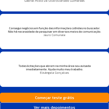
Gabriel Picolo Da Silva Escarlado Guimarães
Consegui negócios em função das informações colhidas no buscador.
Não há necessidade de pesquisar em diversos meios de comunicação.
Jauro Comunale
Todas licitações que abrem na minha área sou avisada
imediatamente. Ajuda muito meu trabalho.
Elisângela Gonçalves
Começar teste grátis
Ver mais depoimentos