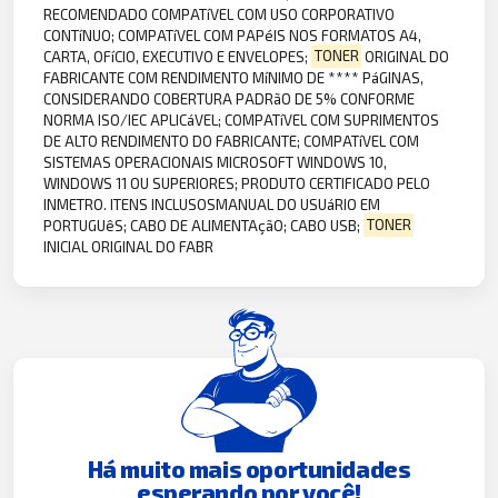
RECOMENDADO COMPATíVEL COM USO CORPORATIVO
CONTíNUO; COMPATíVEL COM PAPéIS NOS FORMATOS A4,
CARTA, OFíCIO, EXECUTIVO E ENVELOPES;
TONER
ORIGINAL DO
FABRICANTE COM RENDIMENTO MíNIMO DE **** PáGINAS,
CONSIDERANDO COBERTURA PADRãO DE 5% CONFORME
NORMA ISO/IEC APLICáVEL; COMPATíVEL COM SUPRIMENTOS
DE ALTO RENDIMENTO DO FABRICANTE; COMPATíVEL COM
SISTEMAS OPERACIONAIS MICROSOFT WINDOWS 10,
WINDOWS 11 OU SUPERIORES; PRODUTO CERTIFICADO PELO
INMETRO. ITENS INCLUSOSMANUAL DO USUáRIO EM
PORTUGUêS; CABO DE ALIMENTAçãO; CABO USB;
TONER
INICIAL ORIGINAL DO FABR
Há muito mais oportunidades
esperando por você!