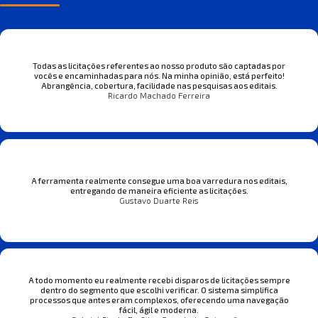
Todas as licitações referentes ao nosso produto são captadas por
vocês e encaminhadas para nós. Na minha opinião, está perfeito!
Abrangência, cobertura, facilidade nas pesquisas aos editais.
Ricardo Machado Ferreira
A ferramenta realmente consegue uma boa varredura nos editais,
entregando de maneira eficiente as licitações.
Gustavo Duarte Reis
A todo momento eu realmente recebi disparos de licitações sempre
dentro do segmento que escolhi verificar. O sistema simplifica
processos que antes eram complexos, oferecendo uma navegação
fácil, ágil e moderna.