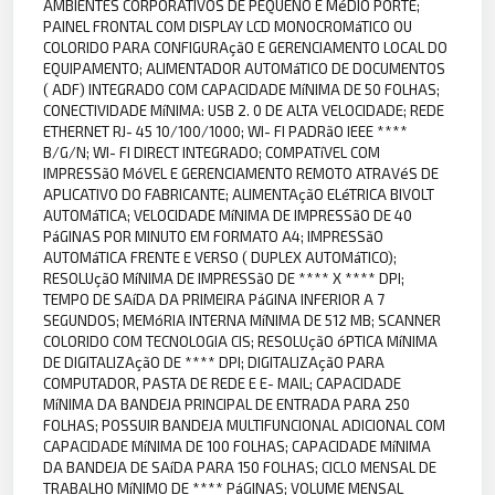
AMBIENTES CORPORATIVOS DE PEQUENO E MéDIO PORTE;
PAINEL FRONTAL COM DISPLAY LCD MONOCROMáTICO OU
COLORIDO PARA CONFIGURAçãO E GERENCIAMENTO LOCAL DO
EQUIPAMENTO; ALIMENTADOR AUTOMáTICO DE DOCUMENTOS
( ADF) INTEGRADO COM CAPACIDADE MíNIMA DE 50 FOLHAS;
CONECTIVIDADE MíNIMA: USB 2. 0 DE ALTA VELOCIDADE; REDE
ETHERNET RJ- 45 10/100/1000; WI- FI PADRãO IEEE ****
B/G/N; WI- FI DIRECT INTEGRADO; COMPATíVEL COM
IMPRESSãO MóVEL E GERENCIAMENTO REMOTO ATRAVéS DE
APLICATIVO DO FABRICANTE; ALIMENTAçãO ELéTRICA BIVOLT
AUTOMáTICA; VELOCIDADE MíNIMA DE IMPRESSãO DE 40
PáGINAS POR MINUTO EM FORMATO A4; IMPRESSãO
AUTOMáTICA FRENTE E VERSO ( DUPLEX AUTOMáTICO);
RESOLUçãO MíNIMA DE IMPRESSãO DE **** X **** DPI;
TEMPO DE SAíDA DA PRIMEIRA PáGINA INFERIOR A 7
SEGUNDOS; MEMóRIA INTERNA MíNIMA DE 512 MB; SCANNER
COLORIDO COM TECNOLOGIA CIS; RESOLUçãO óPTICA MíNIMA
DE DIGITALIZAçãO DE **** DPI; DIGITALIZAçãO PARA
COMPUTADOR, PASTA DE REDE E E- MAIL; CAPACIDADE
MíNIMA DA BANDEJA PRINCIPAL DE ENTRADA PARA 250
FOLHAS; POSSUIR BANDEJA MULTIFUNCIONAL ADICIONAL COM
CAPACIDADE MíNIMA DE 100 FOLHAS; CAPACIDADE MíNIMA
DA BANDEJA DE SAíDA PARA 150 FOLHAS; CICLO MENSAL DE
TRABALHO MíNIMO DE **** PáGINAS; VOLUME MENSAL