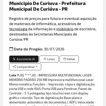
Municipio De Curiuva - Prefeitura
Municipal De Curiúva - PR
Registro de preços para futura e eventual aquisição
de materiais de informática, acessórios de
tecnologia
da informação e
mobiliário
de escritório,
destinados às Secretarias Municipais de
Curiúva/PR
Data do Pregão:
30/07/2026
Assistente IA
Lotes
Edital
Compartilhar
Lote 7:
R$ ****,00 - IMPRESSORA MULTIFUNCIONAL LASER
MEMÓRIA PADRÃO 256 MB Impressora multifuncional Laser
Monocromática; Funções: - Impressão, cópia e digitalização;
porta USB e rede RJ45; Porta USB para Pendrive; Painel de
Controle - 3. 5 polegadas tipo touchscreen com display
gráfico colorido; Tipo de digitalização Base plana e
alimentador automático de documentos ( ADF); Velocidade