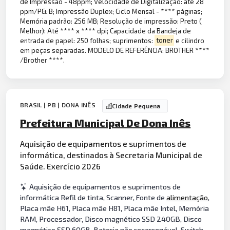
de Impressão - 48ppm; Velocidade de Digitalização: até 28
ppm/P& B; Impressão Duplex; Ciclo Mensal - **** páginas;
Memória padrão: 256 MB; Resolução de impressão: Preto (
Melhor): Até **** x **** dpi; Capacidade da Bandeja de
entrada de papel: 250 folhas; suprimentos:
toner
e cilindro
em peças separadas. MODELO DE REFERÊNCIA: BROTHER ****
/Brother ****.
BRASIL | PB | DONA INÊS
Cidade Pequena
Prefeitura Municipal De Dona Inês
Aquisição de equipamentos e suprimentos de
informática, destinados à Secretaria Municipal de
Saúde. Exercício 2026
Aquisição de equipamentos e suprimentos de
informática Refil de tinta, Scanner, Fonte de
alimentação
,
Placa mãe H61, Placa mãe H81, Placa mãe Intel, Memória
RAM, Processador, Disco magnético SSD 240GB, Disco
magnético SSD 60GB, Bateria não recarregável, Switch