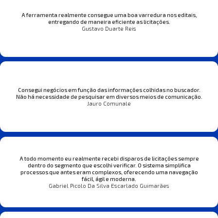
A ferramenta realmente consegue uma boa varredura nos editais,
entregando de maneira eficiente as licitações.
Gustavo Duarte Reis
Consegui negócios em função das informações colhidas no buscador.
Não há necessidade de pesquisar em diversos meios de comunicação.
Jauro Comunale
A todo momento eu realmente recebi disparos de licitações sempre
dentro do segmento que escolhi verificar. O sistema simplifica
processos que antes eram complexos, oferecendo uma navegação
fácil, ágil e moderna.
Gabriel Picolo Da Silva Escarlado Guimarães