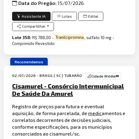
Data do Pregão:
15/07/2026
Assistente IA
Lotes
Edital
Compartilhar
Lote 358:
R$ 788,00 -
Tranilcipromina
, sulfato 10 mg -
Comprimido Revestido
Recomendamos
02/07/2026 - BRASIL | SC | TUBARÃO
Cidade Média
Cisamurel - Consórcio Intermunicipal
De Saúde Da Amurel
Registro de preços para futura e eventual
aquisição, de forma parcelada, de
medic
amentos e
correlatos decorrentes de decisões judiciais,
conforme especificações, para os municípios
consorciados ao cisamurel/sc.