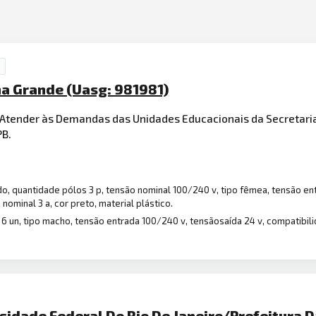
na Grande (Uasg: 981981)
a Atender às Demandas das Unidades Educacionais da Secretari
PB.
o, quantidade pólos 3 p, tensão nominal 100/240 v, tipo fêmea, tensão ent
 nominal 3 a, cor preto, material plástico.
6 un, tipo macho, tensão entrada 100/240 v, tensãosaída 24 v, compatibi
idade Federal Do Rio De Janeiro/Prefeitura D