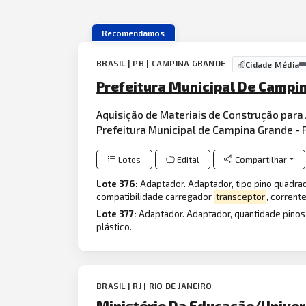
Recomendamos
BRASIL | PB | CAMPINA GRANDE
Cidade Média
Prefeitura Municipal De Campi
Aquisição de Materiais de Construção par
Prefeitura Municipal de
Campina
Grande - 
Lotes
Edital
Compartilhar
Lote 376:
Adaptador. Adaptador, tipo pino quadrad
compatibilidade carregador
transceptor
, corrente
Lote 377:
Adaptador. Adaptador, quantidade pinos 
plástico.
BRASIL | RJ | RIO DE JANEIRO
Ministério Da Educação/Univers