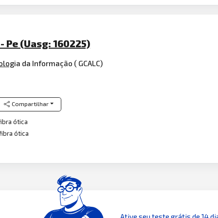
- Pe (Uasg: 160225)
olog
ia da Informação ( GCALC)
Compartilhar
ibra ótica
ibra ótica
Ative seu teste grátis de 14 di