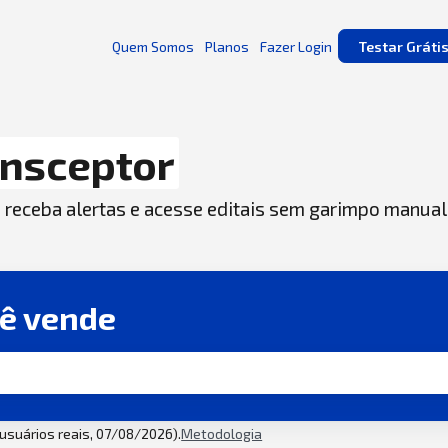
Quem Somos
Planos
Fazer Login
Testar Gráti
ansceptor
, receba alertas e acesse editais sem garimpo manual
cê vende
2 usuários reais, 07/08/2026).
Metodologia