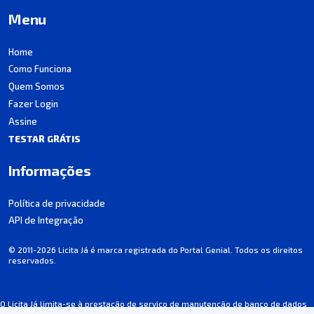
Menu
Home
Como Funciona
Quem Somos
Fazer Login
Assine
TESTAR GRÁTIS
Informações
Política de privacidade
API de Integração
© 2011-2026 Licita Já é marca registrada do Portal Genial. Todos os direitos
reservados.
O Licita Já limita-se à prestação de serviço de manutenção de banco de dados
de licitações, não participando dos processos.