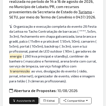
realizada no período de 14 a 16 de agosto de 2026,
no Município de Lobato/PR, com recursos
provenientes da Secretaria de Estado do
Turismo
-
SETU, por meio do Termo de Convênio n 0437/2026.
Organização e execução completa do evento 26 Festa
da Leitoa no Tacho Contratação de barracas ( ****, 5x5m,
3x3m), fechamento em chapa galvanizada, lona branca e
gradil, palco ( 11x8m e praticável 7, 50x4, 50m), camarim (
5x5m), portal ( 10x5m), backdrop ( 3x3m), som e luz
profissional, painel de LED outdoor ( 90m ), geradores de
energia
( 260 kva principal e standby), contêiner de
banheiro ( masculino e feminino), arena brete com curral,
serviço de limpeza, serviço fotográfico com
transmissão
ao vivo, divulgação do evento ( rádio,
jornal, internet), organizador de evento, vídeo e imagem
para telão ( 3 câmeras profissionais).
Abertura de Propostas:
10/08/2026
Assistente IA
Edital
Compartilhar