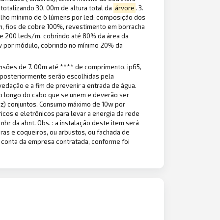
totalizando 30, 00m de altura total da
árvore
. 3.
rilho mínimo de 6 lúmens por led; composição dos
mm, fios de cobre 100%, revestimento em borracha
 de 200 leds/m, cobrindo até 80% da área da
gbw por módulo, cobrindo no mínimo 20% da
ensões de 7. 00m até **** de comprimento, ip65,
e posteriormente serão escolhidas pela
edação e a fim de prevenir a entrada de água.
) ao longo do cabo que se unem e deverão ser
 dez) conjuntos. Consumo máximo de 10w por
icos e eletrônicos para levar a energia da rede
br da abnt. Obs. : a instalação deste item será
iras e coqueiros, ou arbustos, ou fachada de
 conta da empresa contratada, conforme foi