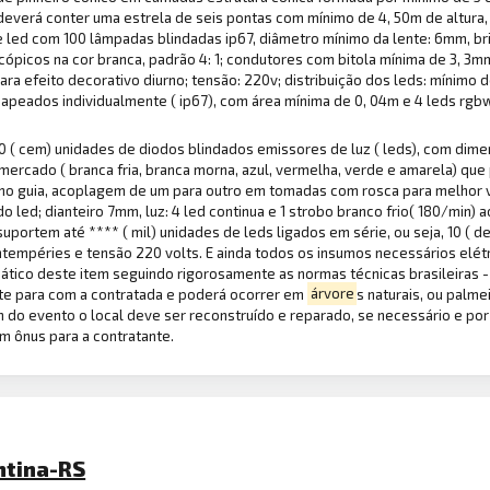
 deverá conter uma estrela de seis pontas com mínimo de 4, 50m de altura, 
de led com 100 lâmpadas blindadas ip67, diâmetro mínimo da lente: 6mm, b
scópicos na cor branca, padrão 4: 1; condutores com bitola mínima de 3, 3
ra efeito decorativo diurno; tensão: 220v; distribuição dos leds: mínimo
 mapeados individualmente ( ip67), com área mínima de 0, 04m e 4 leds r
00 ( cem) unidades de diodos blindados emissores de luz ( leds), com dim
 mercado ( branca fria, branca morna, azul, vermelha, verde e amarela) qu
ino guia, acoplagem de um para outro em tomadas com rosca para melhor v
do led; dianteiro 7mm, luz: 4 led continua e 1 strobo branco frio( 180/min
suportem até **** ( mil) unidades de leds ligados em série, ou seja, 10 (
intempéries e tensão 220 volts. E ainda todos os insumos necessários elétr
mático deste item seguindo rigorosamente as normas técnicas brasileiras - n
te para com a contratada e poderá ocorrer em
árvore
s naturais, ou palme
o evento o local deve ser reconstruído e reparado, se necessário e por
m ônus para a contratante.
ntina-RS