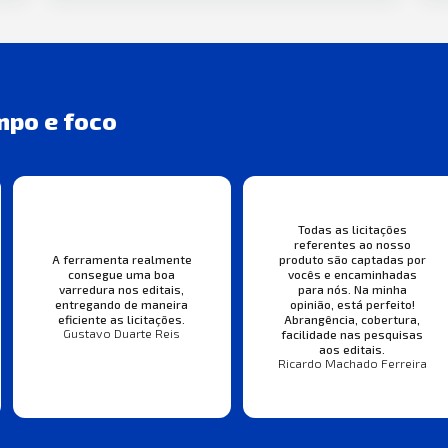
mpo e foco
Todas as licitações
referentes ao nosso
A ferramenta realmente
produto são captadas por
consegue uma boa
vocês e encaminhadas
varredura nos editais,
para nós. Na minha
entregando de maneira
opinião, está perfeito!
eficiente as licitações.
Abrangência, cobertura,
Gustavo Duarte Reis
facilidade nas pesquisas
aos editais.
Ricardo Machado Ferreira