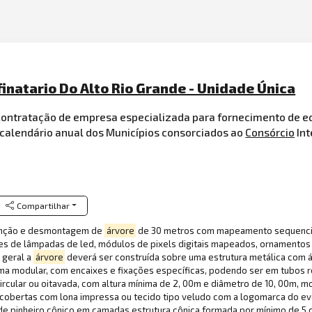
inatario Do Alto Rio Grande - Unidade Única
a contratação de empresa especializada para fornecimento de 
 calendário anual dos Municípios consorciados ao
Consórcio
Int
Compartilhar
enção e desmontagem de
árvore
de 30 metros com mapeamento sequencial
es de lâmpadas de led, módulos de pixels digitais mapeados, ornamentos
 geral a
árvore
deverá ser construída sobre uma estrutura metálica com 
ema modular, com encaixes e fixações específicas, podendo ser em tubos 
circular ou oitavada, com altura mínima de 2, 00m e diâmetro de 10, 00m,
obertas com lona impressa ou tecido tipo veludo com a logomarca do eve
 de pinheiro cônico em camadas estrutura cônica formada por mínimo de 5 c