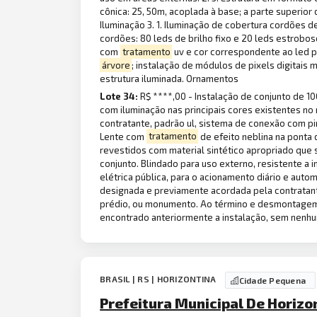
cônica: 25, 50m, acoplada à base; a parte superior
Iluminação 3. 1. Iluminação de cobertura cordões 
cordões: 80 leds de brilho fixo e 20 leds estrobo
com
tratamento
uv e cor correspondente ao led pa
árvore
; instalação de módulos de pixels digitais
estrutura iluminada. Ornamentos
Lote 34:
R$ ****,00 - Instalação de conjunto de 1
com iluminação nas principais cores existentes no
contratante, padrão ul, sistema de conexão com p
Lente com
tratamento
de efeito neblina na ponta 
revestidos com material sintético apropriado que 
conjunto. Blindado para uso externo, resistente a 
elétrica pública, para o acionamento diário e auto
designada e previamente acordada pela contratan
prédio, ou monumento. Ao término e desmontagem d
encontrado anteriormente a instalação, sem nenhu
BRASIL | RS | HORIZONTINA
Cidade Pequena
Prefeitura Municipal De Horizo