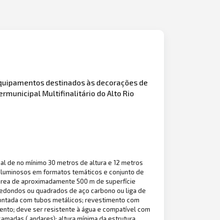
equipamentos destinados às decorações de
ermunicipal Multifinalitário do Alto Rio
 de no mínimo 30 metros de altura e 12 metros
 luminosos em formatos temáticos e conjunto de
área de aproximadamente 500 m de superfície
redondos ou quadrados de aço carbono ou liga de
 montada com tubos metálicos; revestimento com
nto; deve ser resistente à água e compatível com
amadas ( andares); altura mínima da estrutura