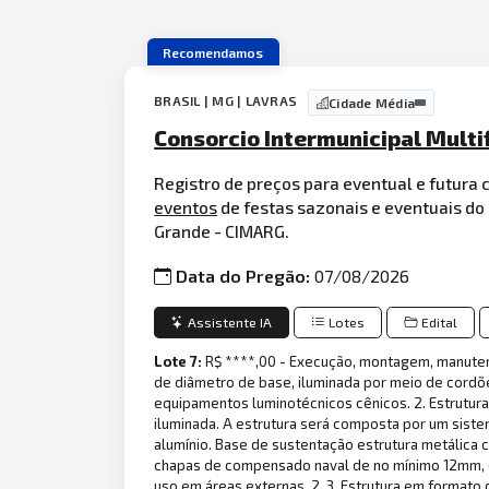
Recomendamos
BRASIL | MG | LAVRAS
Cidade Média
Consorcio Intermunicipal Multif
Registro de preços para eventual e futur
eventos
de festas sazonais e eventuais do
Grande - CIMARG.
Data do Pregão:
07/08/2026
Assistente IA
Lotes
Edital
Lote 7:
R$ ****,00 - Execução, montagem, manut
de diâmetro de base, iluminada por meio de cordõ
equipamentos luminotécnicos cênicos. 2. Estrutura
iluminada. A estrutura será composta por um sist
alumínio. Base de sustentação estrutura metálica 
chapas de compensado naval de no mínimo 12mm, c
uso em áreas externas. 2. 3. Estrutura em formato