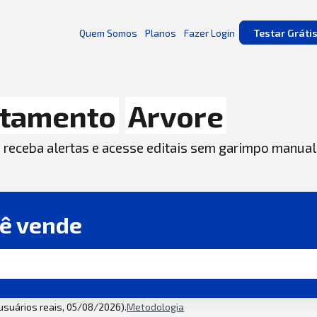
Quem Somos
Planos
Fazer Login
Testar Gráti
atamento
Arvore
, receba alertas e acesse editais sem garimpo manual
cê vende
 usuários reais, 05/08/2026).
Metodologia