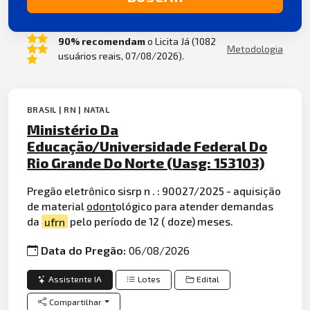
90% recomendam
o Licita Já (1082
Metodologia
usuários reais, 07/08/2026).
BRASIL | RN | NATAL
Ministério Da
Educação/Universidade Federal Do
Rio Grande Do Norte (Uasg: 153103)
Pregão eletrônico sisrp n . : 90027/2025 - aquisição
de material
odont
ológico para atender demandas
da
ufrn
pelo período de 12 ( doze) meses.
Data do Pregão:
06/08/2026
Assistente IA
Lotes
Edital
Compartilhar