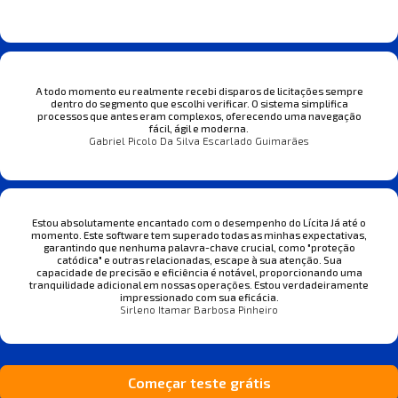
A todo momento eu realmente recebi disparos de licitações sempre
dentro do segmento que escolhi verificar. O sistema simplifica
processos que antes eram complexos, oferecendo uma navegação
fácil, ágil e moderna.
Gabriel Picolo Da Silva Escarlado Guimarães
Estou absolutamente encantado com o desempenho do Lícita Já até o
momento. Este software tem superado todas as minhas expectativas,
garantindo que nenhuma palavra-chave crucial, como "proteção
catódica" e outras relacionadas, escape à sua atenção. Sua
capacidade de precisão e eficiência é notável, proporcionando uma
tranquilidade adicional em nossas operações. Estou verdadeiramente
impressionado com sua eficácia.
Sirleno Itamar Barbosa Pinheiro
Começar teste grátis