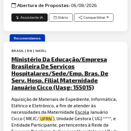
Abertura de Propostas:
06/08/2026
Assistente IA
Diário
Compartilhar
Recomendamos
BRASIL | RN | NATAL
Ministério Da Educação/Empresa
Brasileira De Serviços
Hospitalares/Sede/Emp. Bras. De
Serv. Hosp. Filial Maternidade
Januário Cicco (Uasg: 155015)
Aquisição de Materiais de Expediente, Informática,
Elétrico e Eletrônico, a fim de atender às
necessidades da Maternidade
Escola
Januário
Cicco ( MEJC/
UFRN
), Unidade Gestora ( UG) ****, e
Entidade Participante, pertencentes à Rede da