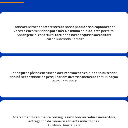
Todas as licitações referentes ao nosso produto são captadas por
vocês e encaminhadas para nós. Na minha opinião, está perfeito!
Abrangência, cobertura, facilidade nas pesquisas aos editais.
Ricardo Machado Ferreira
Consegui negócios em função das informações colhidas no buscador.
Não há necessidade de pesquisar em diversos meios de comunicação.
Jauro Comunale
A ferramenta realmente consegue uma boa varredura nos editais,
entregando de maneira eficiente as licitações.
Gustavo Duarte Reis