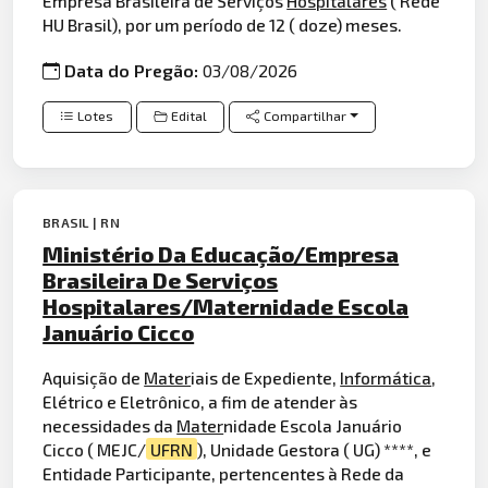
Empresa Brasileira de Serviços
Hospitalares
( Rede
HU Brasil), por um período de 12 ( doze) meses.
Data do Pregão:
03/08/2026
Lotes
Edital
Compartilhar
BRASIL | RN
Ministério Da Educação/Empresa
Brasileira De Serviços
Hospitalares/Maternidade Escola
Januário Cicco
Aquisição de
Mater
iais de Expediente,
Informática
,
Elétrico e Eletrônico, a fim de atender às
necessidades da
Mater
nidade Escola Januário
Cicco ( MEJC/
UFRN
), Unidade Gestora ( UG) ****, e
Entidade Participante, pertencentes à Rede da