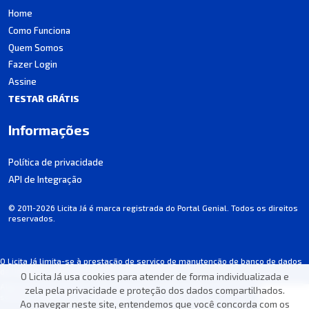
Home
Como Funciona
Quem Somos
Fazer Login
Assine
TESTAR GRÁTIS
Informações
Política de privacidade
API de Integração
© 2011-2026 Licita Já é marca registrada do Portal Genial. Todos os direitos
reservados.
O Licita Já limita-se à prestação de serviço de manutenção de banco de dados
de licitações, não participando dos processos.
O Licita Já usa cookies para atender de forma individualizada e
Algumas informações podem apresentar incorreções involuntárias. Consulte
zela pela privacidade e proteção dos dados compartilhados.
sempre o edital de cada licitação.
Ao navegar neste site, entendemos que você concorda com os