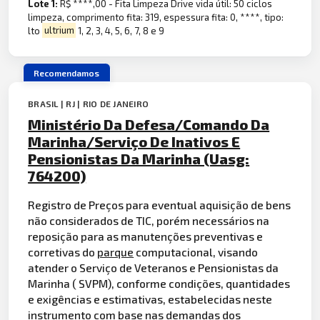
Lote 1:
R$ ****,00 - Fita Limpeza Drive vida útil: 50 ciclos
limpeza, comprimento fita: 319, espessura fita: 0, ****, tipo:
lto
ultrium
1, 2, 3, 4, 5, 6, 7, 8 e 9
Recomendamos
BRASIL | RJ | RIO DE JANEIRO
Ministério Da Defesa/Comando Da
Marinha/Serviço De Inativos E
Pensionistas Da Marinha (Uasg:
764200)
Registro de Preços para eventual aquisição de bens
não considerados de TIC, porém necessários na
reposição para as manutenções preventivas e
corretivas do
parque
computacional, visando
atender o Serviço de Veteranos e Pensionistas da
Marinha ( SVPM), conforme condições, quantidades
e exigências e estimativas, estabelecidas neste
instrumento
com base nas demandas dos