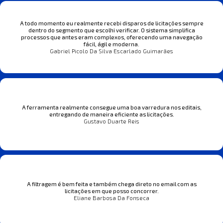
A todo momento eu realmente recebi disparos de licitações sempre
dentro do segmento que escolhi verificar. O sistema simplifica
processos que antes eram complexos, oferecendo uma navegação
fácil, ágil e moderna.
Gabriel Picolo Da Silva Escarlado Guimarães
A ferramenta realmente consegue uma boa varredura nos editais,
entregando de maneira eficiente as licitações.
Gustavo Duarte Reis
A filtragem é bem feita e também chega direto no email com as
licitações em que posso concorrer.
Eliane Barbosa Da Fonseca