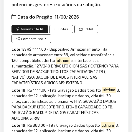
potenciais gestores e usuários da solução.
Data do Pregão:
11/08/2026
Assistente IA
Lotes
Edital
Compartilhar
Lote 17:
R$ ****,00 - Dispositivo Armazenamento Fita
capacidade armazenamento: 36, velocidade transferência:
120, compatibilidade: lto
ultrium
5, interface: sas,
alimentação: 127/240 DRIVE LTO 8 IBM SAS ( EXTERNO) PARA
SERVIDOR DE BACKUP TIPO: LTO8 CAPACIDADE: 12 TB (
NATIVO) USO: BACKUP DE DADOS INTERFACE: SAS
CARACTERÍSTICAS ADICIONAIS: EXTERNO
Lote 18:
R$ ****,00 - Fita Gravação Dados tipo: lto
ultrium
8,
capacidade: 12, aplicação: backup de dados, vida útil: 30
anos, características adicionais: rw FITA GRAVAÇÃO DADOS
PARA BACKUP LTO8 30TB TIPO: LTO- 8 CAPACIDADE: 30 TB.
APLICAÇÃO: BACKUP DE DADOS CARACTERÍSTICAS
ADICIONAIS: RW
Lote 19:
R$ 888,00 - Fita Gravação Dados tipo: lto
ultrium
8,
capacidade: 12, aplicação: backup de dados, vida útil: 30