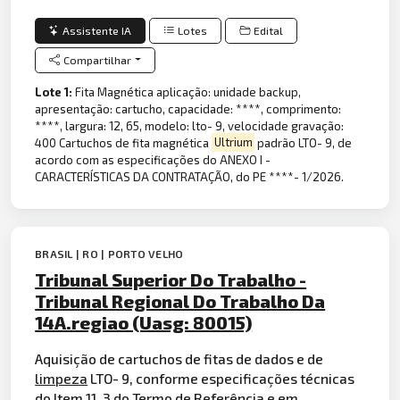
Assistente IA
Lotes
Edital
Compartilhar
Lote 1:
Fita Magnética aplicação: unidade backup,
apresentação: cartucho, capacidade: ****, comprimento:
****, largura: 12, 65, modelo: lto- 9, velocidade gravação:
400 Cartuchos de fita magnética
Ultrium
padrão LTO- 9, de
acordo com as especificações do ANEXO I -
CARACTERÍSTICAS DA CONTRATAÇÃO, do PE ****- 1/2026.
BRASIL | RO | PORTO VELHO
Tribunal Superior Do Trabalho -
Tribunal Regional Do Trabalho Da
14A.regiao (Uasg: 80015)
Aquisição de cartuchos de fitas de dados e de
limpeza
LTO- 9, conforme especificações técnicas
do Item 11. 3 do Termo de Referência e em