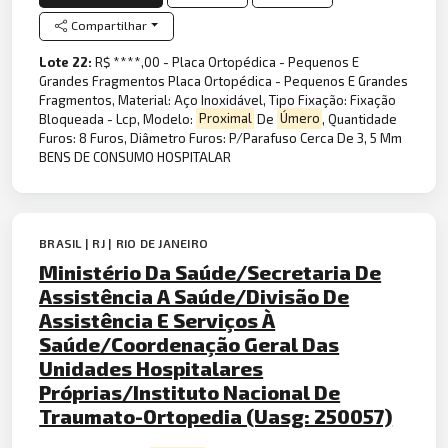
Compartilhar
Lote 22:
R$ ****,00 - Placa Ortopédica - Pequenos E
Grandes Fragmentos Placa Ortopédica - Pequenos E Grandes
Fragmentos, Material: Aço Inoxidável, Tipo Fixação: Fixação
Bloqueada - Lcp, Modelo:
Proximal
De
Úmero
, Quantidade
Furos: 8 Furos, Diâmetro Furos: P/Parafuso Cerca De 3, 5 Mm
BENS DE CONSUMO HOSPITALAR
BRASIL | RJ | RIO DE JANEIRO
Ministério Da Saúde/Secretaria De
Assistência A Saúde/Divisão De
Assistência E Serviços À
Saúde/Coordenação Geral Das
Unidades Hospitalares
Próprias/Instituto Nacional De
Traumato-Ortopedia (Uasg: 250057)