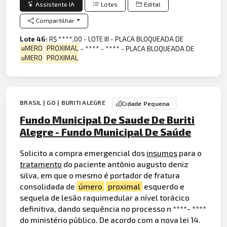
Assistente IA
Lotes
Edital
Compartilhar
Lote 46:
R$ ****,00 - LOTE III - PLACA BLOQUEADA DE
uMERO
PROXIMAL
- **** - **** - PLACA BLOQUEADA DE
uMERO
PROXIMAL
BRASIL | GO | BURITI ALEGRE
Cidade Pequena
Fundo Municipal De Saude De Buriti
Alegre - Fundo Municipal De Saúde
Solicito a compra emergencial dos
insumos
para o
tratamento
do paciente antônio augusto deniz
silva, em que o mesmo é portador de fratura
consolidada de
úmero
proximal
esquerdo e
sequela de lesão raquimedular a nível torácico
definitiva, dando sequência no processo n ****- ****
do ministério público. De acordo com a nova lei 14.