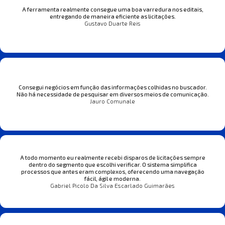
A ferramenta realmente consegue uma boa varredura nos editais,
entregando de maneira eficiente as licitações.
Gustavo Duarte Reis
Consegui negócios em função das informações colhidas no buscador.
Não há necessidade de pesquisar em diversos meios de comunicação.
Jauro Comunale
A todo momento eu realmente recebi disparos de licitações sempre
dentro do segmento que escolhi verificar. O sistema simplifica
processos que antes eram complexos, oferecendo uma navegação
fácil, ágil e moderna.
Gabriel Picolo Da Silva Escarlado Guimarães