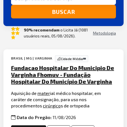
BUSCAR
90% recomendam
o Licita Já (1081
Metodologia
usuários reais, 05/08/2026).
BRASIL | MG | VARGINHA
Cidade Média
Fundacao Hospitalar Do Municipio De
Varginha Fhomuv - Fundação
Hospitalar Do Município De Varginha
Aquisição de
mater
ial médico hospitalar, em
caráter de consignação, para uso nos
procedimentos
cirúrgico
s de ortopedia
Data do Pregão:
11/08/2026