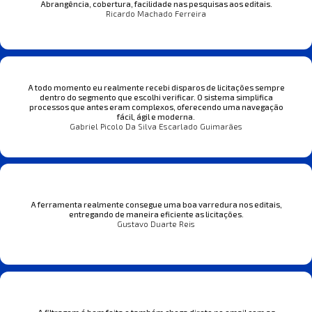
Abrangência, cobertura, facilidade nas pesquisas aos editais.
Ricardo Machado Ferreira
A todo momento eu realmente recebi disparos de licitações sempre
dentro do segmento que escolhi verificar. O sistema simplifica
processos que antes eram complexos, oferecendo uma navegação
fácil, ágil e moderna.
Gabriel Picolo Da Silva Escarlado Guimarães
A ferramenta realmente consegue uma boa varredura nos editais,
entregando de maneira eficiente as licitações.
Gustavo Duarte Reis