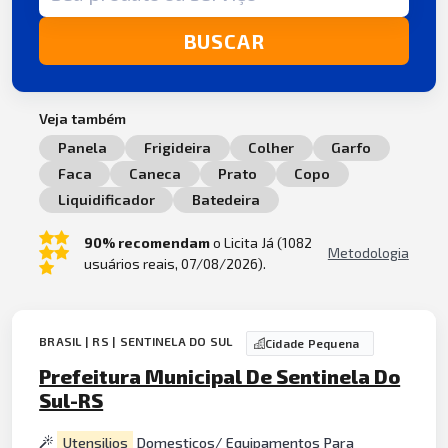
BUSCAR
Veja também
Panela
Frigideira
Colher
Garfo
Faca
Caneca
Prato
Copo
Liquidificador
Batedeira
90% recomendam
o Licita Já (1082
Metodologia
usuários reais, 07/08/2026).
BRASIL | RS | SENTINELA DO SUL
Cidade Pequena
Prefeitura Municipal De Sentinela Do
Sul-RS
Utensilios
Domesticos/ Equipamentos Para