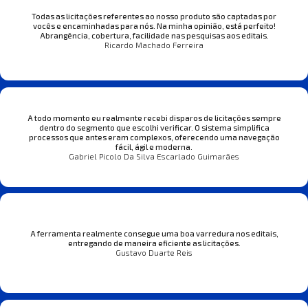
Todas as licitações referentes ao nosso produto são captadas por
vocês e encaminhadas para nós. Na minha opinião, está perfeito!
Abrangência, cobertura, facilidade nas pesquisas aos editais.
Ricardo Machado Ferreira
A todo momento eu realmente recebi disparos de licitações sempre
dentro do segmento que escolhi verificar. O sistema simplifica
processos que antes eram complexos, oferecendo uma navegação
fácil, ágil e moderna.
Gabriel Picolo Da Silva Escarlado Guimarães
A ferramenta realmente consegue uma boa varredura nos editais,
entregando de maneira eficiente as licitações.
Gustavo Duarte Reis