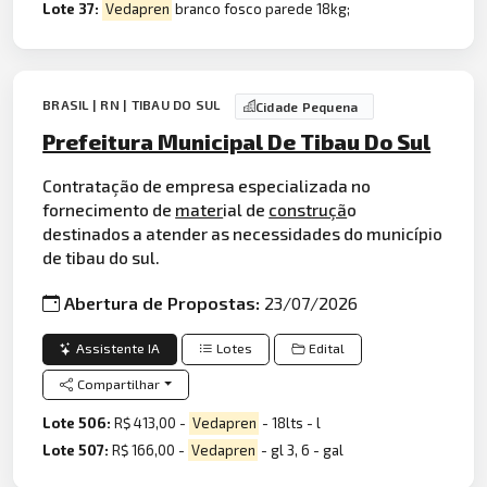
Lote 37:
Vedapren
branco fosco parede 18kg;
BRASIL | RN | TIBAU DO SUL
Cidade Pequena
Prefeitura Municipal De Tibau Do Sul
Contratação de empresa especializada no
fornecimento de
mater
ial de
construçã
o
destinados a atender as necessidades do município
de tibau do sul.
Abertura de Propostas:
23/07/2026
Assistente IA
Lotes
Edital
Compartilhar
Lote 506:
R$ 413,00 -
Vedapren
- 18lts - l
Lote 507:
R$ 166,00 -
Vedapren
- gl 3, 6 - gal