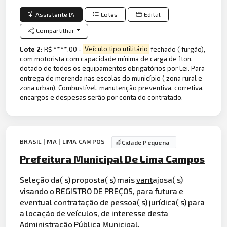
Assistente IA
Lotes
Edital
Compartilhar
Lote 2:
R$ ****,00 -
Veículo tipo utilitário
fechado ( furgão),
com motorista com capacidade mínima de carga de 1ton,
dotado de todos os equipamentos obrigatórios por Lei. Para
entrega de merenda nas escolas do município ( zona rural e
zona urban). Combustível, manutenção preventiva, corretiva,
encargos e despesas serão por conta do contratado.
BRASIL | MA | LIMA CAMPOS
Cidade Pequena
Prefeitura Municipal De Lima Campos
Seleção da( s) proposta( s) mais
vant
ajosa( s)
visando o REGISTRO DE PREÇOS, para futura e
eventual contratação de pessoa( s) jurídica( s) para
a
loca
ção de veículos, de interesse desta
Administração Pública Municipal.