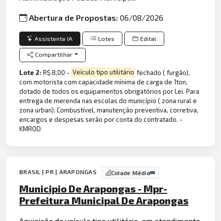
Abertura de Propostas:
06/08/2026
Assistente IA
Lotes
Edital
Compartilhar
Lote 2:
R$ 8,00 -
Veículo tipo utilitário
fechado ( furgão),
com motorista com capacidade mínima de carga de 1ton,
dotado de todos os equipamentos obrigatórios por Lei. Para
entrega de merenda nas escolas do município ( zona rural e
zona urban). Combustível, manutenção preventiva, corretiva,
encargos e despesas serão por conta do contratado. -
KMROD
BRASIL | PR | ARAPONGAS
Cidade Média
Municipio De Arapongas - Mpr-
Prefeitura Municipal De Arapongas
Aquisição de
veícul
o tipo
utilitário
, em atendimento