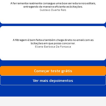
A ferramenta realmente consegue uma boa varredura nos editais,
entregando de maneira eficiente as licitações.
Gustavo Duarte Reis
A filtragem é bem feita e também chega direto no email com as
licitações em que posso concorrer.
Eliane Barbosa Da Fonseca
Começar teste grátis
Ver mais depoimentos