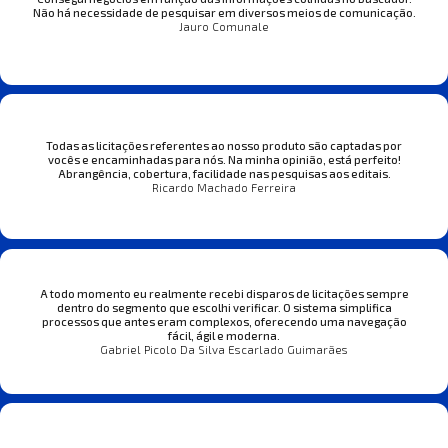
Não há necessidade de pesquisar em diversos meios de comunicação.
Jauro Comunale
Todas as licitações referentes ao nosso produto são captadas por
vocês e encaminhadas para nós. Na minha opinião, está perfeito!
Abrangência, cobertura, facilidade nas pesquisas aos editais.
Ricardo Machado Ferreira
A todo momento eu realmente recebi disparos de licitações sempre
dentro do segmento que escolhi verificar. O sistema simplifica
processos que antes eram complexos, oferecendo uma navegação
fácil, ágil e moderna.
Gabriel Picolo Da Silva Escarlado Guimarães