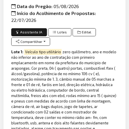
Data do Pregão:
05/08/2026
Início do Acolhimento de Propostas:
22/07/2026
Assistente IA
Lotes
Edital
Compartilhar
Lote 1:
Veículo tipo utilitário
zero quilômetro, ano e modelo
não inferior ao ano de contratação com primeiro
emplacamento em nome da prefeitura do municipio de
arapongas. Cor preta, 04 ( quatro) portas, combustível flex (
álcool/gasolina), potência de no mínimo 106 cv ( e),
motorização mínima de 1. 3, câmbio manual de 05 marchas a
frente e 01 de ré, faróis em led, direção elétrica, hidráulica
ou eletro hidráulica, computador de bordo, central
multimídia, freios abs com ebd, rodas mínimo aro 15 ( quinze)
e pneus com medidas de acordo com linha de montagem,
câmera de ré, air bags duplos, jogo de tapetes, ar
condicionado com 02 saídas e com mostrador de
temperatura, deve conter no mínimo rádio am- fm, com
bluetooth, usb, antena e dois alto falantes devidamente
instalados, alarme com travamento nas portas e