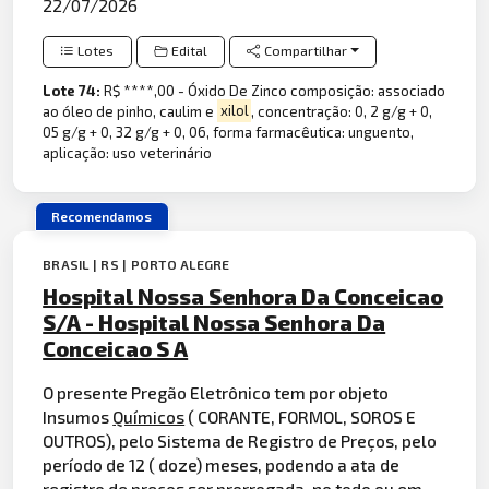
22/07/2026
Lotes
Edital
Compartilhar
Lote 74:
R$ ****,00 - Óxido De Zinco composição: associado
ao óleo de pinho, caulim e
xilol
, concentração: 0, 2 g/g + 0,
05 g/g + 0, 32 g/g + 0, 06, forma farmacêutica: unguento,
aplicação: uso veterinário
Recomendamos
BRASIL | RS | PORTO ALEGRE
Hospital Nossa Senhora Da Conceicao
S/A - Hospital Nossa Senhora Da
Conceicao S A
O presente Pregão Eletrônico tem por objeto
Insumos
Químicos
( CORANTE, FORMOL, SOROS E
OUTROS), pelo Sistema de Registro de Preços, pelo
período de 12 ( doze) meses, podendo a ata de
registro de preços ser prorrogada, no todo ou em