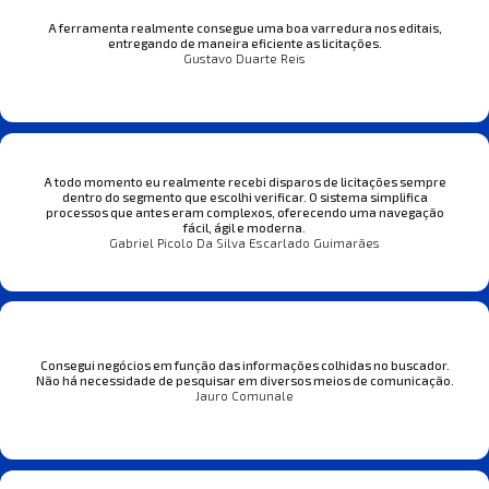
A ferramenta realmente consegue uma boa varredura nos editais,
entregando de maneira eficiente as licitações.
Gustavo Duarte Reis
A todo momento eu realmente recebi disparos de licitações sempre
dentro do segmento que escolhi verificar. O sistema simplifica
processos que antes eram complexos, oferecendo uma navegação
fácil, ágil e moderna.
Gabriel Picolo Da Silva Escarlado Guimarães
Consegui negócios em função das informações colhidas no buscador.
Não há necessidade de pesquisar em diversos meios de comunicação.
Jauro Comunale