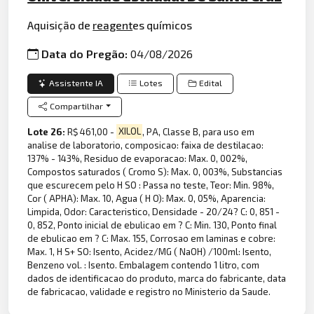
Aquisição de
reagent
es químicos
Data do Pregão:
04/08/2026
Assistente IA
Lotes
Edital
Compartilhar
Lote 26:
R$ 461,00 -
XILOL
, PA, Classe B, para uso em
analise de laboratorio, composicao: faixa de destilacao:
137% - 143%, Residuo de evaporacao: Max. 0, 002%,
Compostos saturados ( Cromo S): Max. 0, 003%, Substancias
que escurecem pelo H SO : Passa no teste, Teor: Min. 98%,
Cor ( APHA): Max. 10, Agua ( H O): Max. 0, 05%, Aparencia:
Limpida, Odor: Caracteristico, Densidade - 20/24? C: 0, 851 -
0, 852, Ponto inicial de ebulicao em ? C: Min. 130, Ponto final
de ebulicao em ? C: Max. 155, Corrosao em laminas e cobre:
Max. 1, H S+ SO: Isento, Acidez/MG ( NaOH) /100ml: Isento,
Benzeno vol. : Isento. Embalagem contendo 1 litro, com
dados de identificacao do produto, marca do fabricante, data
de fabricacao, validade e registro no Ministerio da Saude.