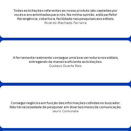
Todas as licitações referentes ao nosso produto são captadas por
vocês e encaminhadas para nós. Na minha opinião, está perfeito!
Abrangência, cobertura, facilidade nas pesquisas aos editais.
Ricardo Machado Ferreira
A ferramenta realmente consegue uma boa varredura nos editais,
entregando de maneira eficiente as licitações.
Gustavo Duarte Reis
Consegui negócios em função das informações colhidas no buscador.
Não há necessidade de pesquisar em diversos meios de comunicação.
Jauro Comunale