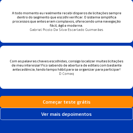
A todo momento eu realmente recebi disparos de licitações sempre
dentro do segmento que escolhi verificar. O sistema simplifica
processos que antes eram complexos, oferecendo uma navegação
fácil, ágil e moderna.
Gabriel Picolo Da Silva Escarlado Guimarães
Com as palavras chaves escolhidas, consigo localizar muitas licitações
de meu interesse! Fico sabendo de abertura de editais com bastante
antecedência, tendo tempo hábil para se organizar para participar!
D Comaq
Começar teste grátis
Ver mais depoimentos