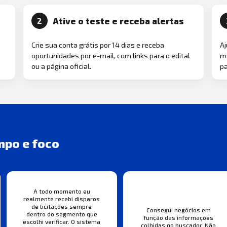
Ative o teste e receba alertas
2
Crie sua conta grátis por 14 dias e receba
Aj
oportunidades por e-mail, com links para o edital
ma
ou a página oficial.
pa
mpo e foco
A todo momento eu
realmente recebi disparos
de licitações sempre
Consegui negócios em
dentro do segmento que
função das informações
escolhi verificar. O sistema
colhidas no buscador. Não