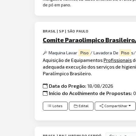
de pó em pano.
BRASIL | SP | SÃO PAULO
Comite Paraolimpico Brasileiro
Maquina Lavar
Piso
/ Lavadora De
Piso
s
Aquisição de Equipamentos
Profissionais
d
adequada execução dos serviços de higien
Paralímpico Brasileiro.
Data do Pregão:
18/08/2026
Início do Acolhimento de Propostas:
0
Lotes
Edital
Compartilhar
BRASIL | RN | JARDIM DO SERIDÓ