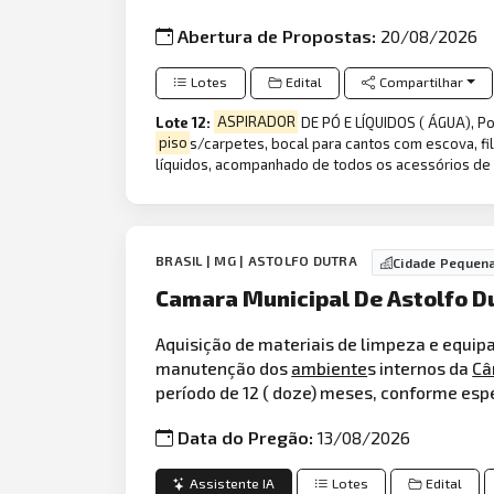
Abertura de Propostas:
20/08/2026
Lotes
Edital
Compartilhar
Lote 12:
ASPIRADOR
DE PÓ E LÍQUIDOS ( ÁGUA), Po
piso
s/carpetes, bocal para cantos com escova, fi
líquidos, acompanhado de todos os acessórios de f
BRASIL | MG | ASTOLFO DUTRA
Cidade Pequen
Camara Municipal De Astolfo Du
Aquisição de materiais de limpeza e equipa
manutenção dos
ambiente
s internos da
Câ
período de 12 ( doze) meses, conforme esp
Data do Pregão:
13/08/2026
Assistente IA
Lotes
Edital