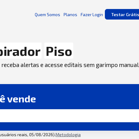
Quem Somos
Planos
Fazer Login
Testar Gráti
pirador
Piso
, receba alertas e acesse editais sem garimpo manual
cê vende
 usuários reais, 05/08/2026).
Metodologia