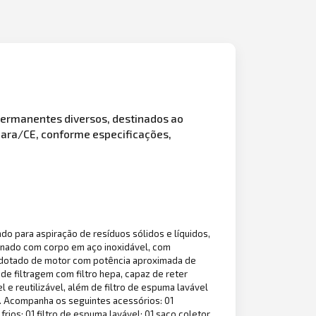
ermanentes diversos, destinados ao
iara/CE, conforme especificações,
ado para aspiração de resíduos sólidos e líquidos,
ionado com corpo em aço inoxidável, com
o; dotado de motor com potência aproximada de
de filtragem com filtro hepa, capaz de reter
l e reutilizável, além de filtro de espuma lavável
o. Acompanha os seguintes acessórios: 01
 frios; 01 filtro de espuma lavável; 01 saco coletor