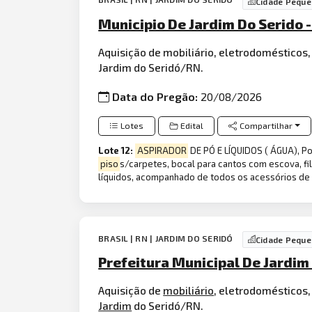
Cidade Peque
Municipio De Jardim Do Serido -
Aquisição de mobiliário, eletrodoméstico
Jardim do Seridó/RN.
Data do Pregão:
20/08/2026
Lotes
Edital
Compartilhar
Lote 12:
ASPIRADOR
DE PÓ E LÍQUIDOS ( ÁGUA), Po
piso
s/carpetes, bocal para cantos com escova, fi
líquidos, acompanhado de todos os acessórios de 
BRASIL | RN | JARDIM DO SERIDÓ
Cidade Peque
Prefeitura Municipal De Jardim
Aquisição de
mobiliário
, eletrodomésticos,
Jardim
do Seridó/RN.