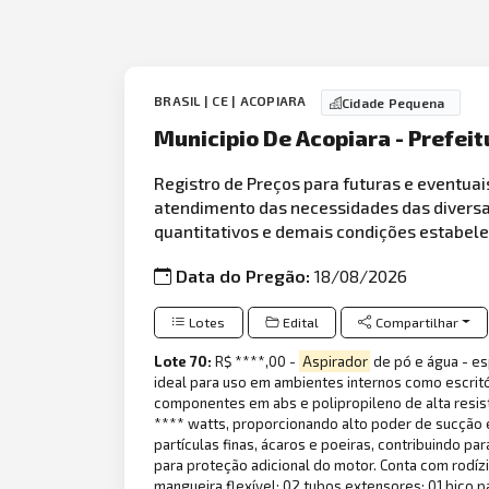
BRASIL | CE | ACOPIARA
Cidade Pequena
Municipio De Acopiara - Prefeit
Registro de Preços para futuras e eventuai
atendimento das necessidades das divers
quantitativos e demais condições estabel
Data do Pregão:
18/08/2026
Lotes
Edital
Compartilhar
Lote 70:
R$ ****,00 -
Aspirador
de pó e água - es
ideal para uso em ambientes internos como escrit
componentes em abs e polipropileno de alta resis
**** watts, proporcionando alto poder de sucção e
partículas finas, ácaros e poeiras, contribuindo pa
para proteção adicional do motor. Conta com rodíz
mangueira flexível; 02 tubos extensores; 01 bico 