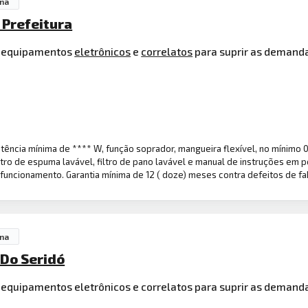
na
 Prefeitura
s, equipamentos
eletrônicos
e
correlatos
para suprir as demanda
tência mínima de **** W, função soprador, mangueira flexível, no mínimo 
ltro de espuma lavável, filtro de pano lavável e manual de instruções em
funcionamento. Garantia mínima de 12 ( doze) meses contra defeitos de fa
na
 Do Seridó
 equipamentos eletrônicos e correlatos para suprir as demanda