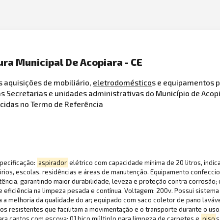
ura Municipal De Acopiara - CE
s aquisições de mobiliário,
eletrodoméstico
s e equipamentos p
as
Secretarias
e unidades administrativas do Município de Acop
ecidas no Termo de Referência
pecificação:
aspirador
elétrico com capacidade mínima de 20 litros, indic
órios, escolas, residências e áreas de manutenção. Equipamento confecc
tência, garantindo maior durabilidade, leveza e proteção contra corrosã
 eficiência na limpeza pesada e contínua. Voltagem: 200v. Possui sistema 
ra a melhoria da qualidade do ar; equipado com saco coletor de pano laváve
ios resistentes que facilitam a movimentação e o transporte durante o us
para cantos com escova; 01 bico múltiplo para limpeza de carpetes e
piso
s