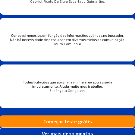
Gabriel Picolo Da Silva Escarlado Guimarães
Consegui negócios em função das informações colhidas no buscador.
Não há necessidade de pesquisar em diversos meios de comunicação.
Jauro Comunale
Todas licitações que abrem na minha área sou avisada
imediatamente. Ajuda muito meu trabalho.
Elisângela Gonçalves
Começar teste grátis
Ver mais depoimentos