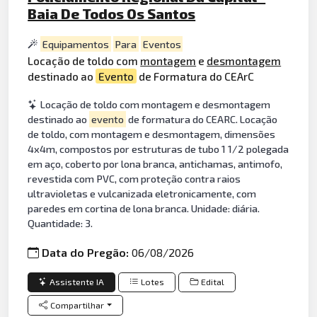
Baia De Todos Os Santos
Equipamentos
Para
Eventos
Locação de toldo com
montagem
e
desmontagem
destinado ao
Evento
de Formatura do CEArC
Locação de toldo com montagem e desmontagem
destinado ao
evento
de formatura do CEARC. Locação
de toldo, com montagem e desmontagem, dimensões
4x4m, compostos por estruturas de tubo 1 1/2 polegada
em aço, coberto por lona branca, antichamas, antimofo,
revestida com PVC, com proteção contra raios
ultravioletas e vulcanizada eletronicamente, com
paredes em cortina de lona branca. Unidade: diária.
Quantidade: 3.
Data do Pregão:
06/08/2026
Assistente IA
Lotes
Edital
Compartilhar