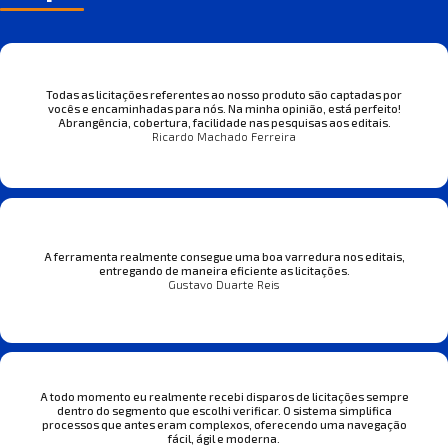
Todas as licitações referentes ao nosso produto são captadas por
vocês e encaminhadas para nós. Na minha opinião, está perfeito!
Abrangência, cobertura, facilidade nas pesquisas aos editais.
Ricardo Machado Ferreira
A ferramenta realmente consegue uma boa varredura nos editais,
entregando de maneira eficiente as licitações.
Gustavo Duarte Reis
A todo momento eu realmente recebi disparos de licitações sempre
dentro do segmento que escolhi verificar. O sistema simplifica
processos que antes eram complexos, oferecendo uma navegação
fácil, ágil e moderna.