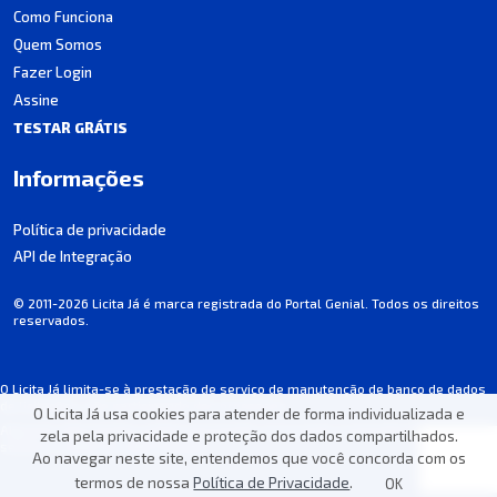
Como Funciona
Quem Somos
Fazer Login
Assine
TESTAR GRÁTIS
Informações
Política de privacidade
API de Integração
© 2011-2026 Licita Já é marca registrada do Portal Genial. Todos os direitos
reservados.
O Licita Já limita-se à prestação de serviço de manutenção de banco de dados
de licitações, não participando dos processos.
O Licita Já usa cookies para atender de forma individualizada e
Algumas informações podem apresentar incorreções involuntárias. Consulte
zela pela privacidade e proteção dos dados compartilhados.
sempre o edital de cada licitação.
Ao navegar neste site, entendemos que você concorda com os
termos de nossa
Política de Privacidade
.
OK