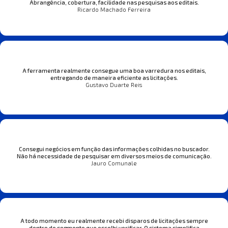
Abrangência, cobertura, facilidade nas pesquisas aos editais.
Ricardo Machado Ferreira
A ferramenta realmente consegue uma boa varredura nos editais,
entregando de maneira eficiente as licitações.
Gustavo Duarte Reis
Consegui negócios em função das informações colhidas no buscador.
Não há necessidade de pesquisar em diversos meios de comunicação.
Jauro Comunale
A todo momento eu realmente recebi disparos de licitações sempre
dentro do segmento que escolhi verificar. O sistema simplifica