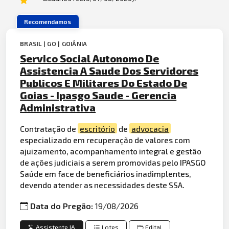
Recomendamos
BRASIL | GO | GOIÂNIA
Servico Social Autonomo De
Assistencia A Saude Dos Servidores
Publicos E Militares Do Estado De
Goias - Ipasgo Saude - Gerencia
Administrativa
Contratação de
escritório
de
advocacia
especializado em recuperação de valores com
ajuizamento, acompanhamento integral e gestão
de ações judiciais a serem promovidas pelo IPASGO
Saúde em face de beneficiários inadimplentes,
devendo atender as necessidades deste SSA.
Data do Pregão:
19/08/2026
Assistente IA
Lotes
Edital