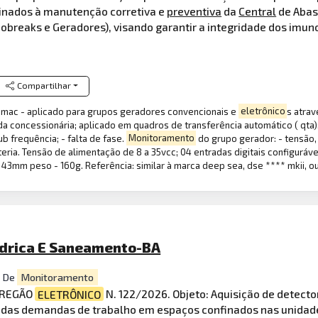
inados à manutenção corretiva e
preventiva
da
Central
de Abas
obreaks e Geradores), visando garantir a integridade dos imun
Compartilhar
emac - aplicado para grupos geradores convencionais e
eletrônico
s atra
da concessionária; aplicado em quadros de transferência automático ( qta)
ub frequência; - falta de fase.
Monitoramento
do grupo gerador: - tensão,
ria. Tensão de alimentação de 8 a 35vcc; 04 entradas digitais configurávei
3mm peso - 160g. Referência: similar à marca deep sea, dse **** mkii, ou
Hídrica E Saneamento-BA
s De
Monitoramento
 PREGÃO
ELETRÔNICO
N. 122/2026. Objeto: Aquisição de detecto
o das demandas de trabalho em espaços confinados nas unidad