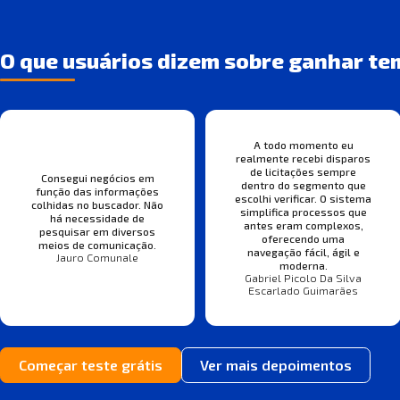
O que usuários dizem sobre ganhar te
A todo momento eu
realmente recebi disparos
de licitações sempre
Consegui negócios em
dentro do segmento que
função das informações
escolhi verificar. O sistema
colhidas no buscador. Não
simplifica processos que
há necessidade de
antes eram complexos,
pesquisar em diversos
oferecendo uma
meios de comunicação.
navegação fácil, ágil e
Jauro Comunale
moderna.
Gabriel Picolo Da Silva
Escarlado Guimarães
Começar teste grátis
Ver mais depoimentos