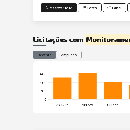
Assistente IA
Lotes
Edital
Licitações com
Monitoramen
Recente
Ampliado