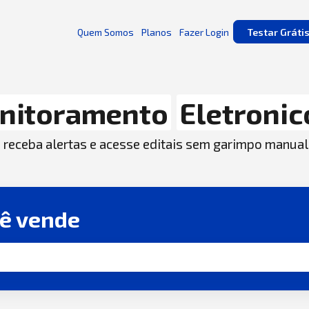
Quem Somos
Planos
Fazer Login
Testar Gráti
nitoramento
Eletronic
, receba alertas e acesse editais sem garimpo manual
cê vende