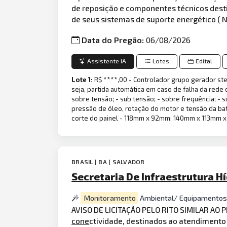
de reposição e componentes técnicos dest
de seus sistemas de suporte energético ( N
Data do Pregão:
06/08/2026
Assistente IA
Lotes
Edital
Lote 1:
R$ ****,00 - Controlador grupo gerador st
seja, partida automática em caso de falha da rede 
sobre tensão; - sub tensão; - sobre frequência; - s
pressão de óleo, rotação do motor e tensão da bate
corte do painel - 118mm x 92mm; 140mm x 113mm x 4
BRASIL | BA | SALVADOR
Secretaria De Infraestrutura 
Monitoramento
Ambiental/ Equipamento
AVISO DE LICITAÇÃO PELO RITO SIMILAR AO
cone
ctividade, destinados ao atendiment