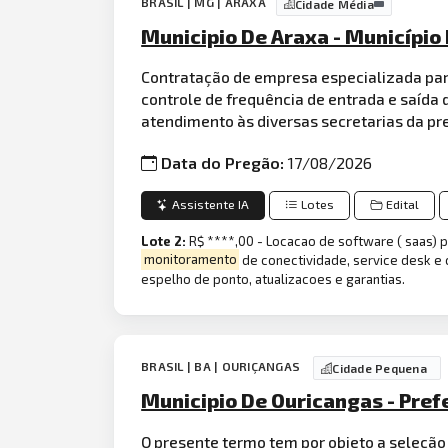
BRASIL | MG | ARAXÁ
Cidade Média
Municipio De Araxa - Municípi
Contratação de empresa especializada par
controle de frequência de entrada e saída
atendimento às diversas secretarias da pr
Data do Pregão:
17/08/2026
Assistente IA
Lotes
Edital
Lote 2:
R$ ****,00 - Locacao de software ( saas) 
monitoramento
de conectividade, service desk e c
espelho de ponto, atualizacoes e garantias.
BRASIL | BA | OURIÇANGAS
Cidade Pequena
Municipio De Ouricangas - Pref
O presente termo tem por objeto a seleção