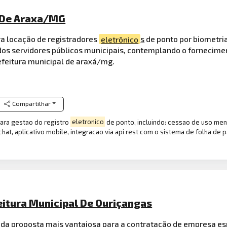
o De Araxa/MG
a locação de registradores
eletrônico
s
de ponto por biometria
 dos servidores públicos municipais, contemplando o fornecim
efeitura municipal de araxá/mg.
Compartilhar
para gestao do registro
eletronico
de ponto, incluindo: cessao de uso me
hat, aplicativo mobile, integracao via api rest com o sistema de folha de 
eitura Municipal De Ouriçangas
 da proposta mais vantajosa para a contratação de empresa es