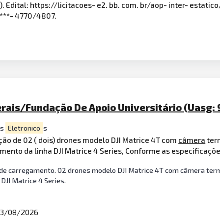
. Edital: https://licitacoes- e2. bb. com. br/aop- inter- estatic
 ****- 4770/4807.
rais/Fundação De Apoio Universitário (Uasg:
os
Eletronico
s
ção de 02 ( dois) drones modelo DJI Matrice 4T com
câmera
term
gamento da linha DJI Matrice 4 Series, Conforme as especificaç
s de carregamento. 02 drones modelo DJI Matrice 4T com câmera term
DJI Matrice 4 Series.
3/08/2026