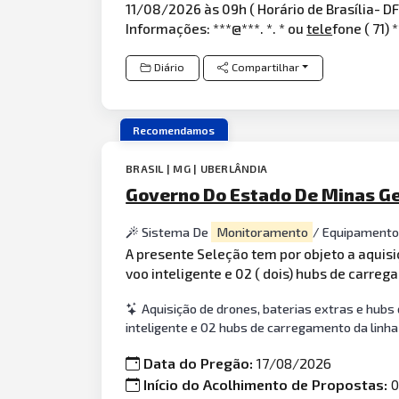
11/08/2026 às 09h ( Horário de Brasília- DF)
Informações: ***@***. *. * ou
tele
fone ( 71)
Diário
Compartilhar
Recomendamos
BRASIL | MG | UBERLÂNDIA
Governo Do Estado De Minas Ge
Sistema De
Monitoramento
/ Equipament
A presente Seleção tem por objeto a aquisi
voo inteligente e 02 ( dois) hubs de carre
Aquisição de drones, baterias extras e hub
inteligente e 02 hubs de carregamento da linha 
Data do Pregão:
17/08/2026
Início do Acolhimento de Propostas:
0