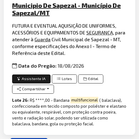
Municipio De Sapezal - Município De
Sapezal/MT
FUTURA E EVENTUAL AQUISIÇÃO DE UNIFORMES,
ACESSÓRIOS E EQUIPAMENTOS DE
SEGURANÇA
, para
atender à
Guarda
Civil Municipal de Sapezal - MT,
conforme especificações do Anexo I - Termo de
Referência deste Edital.
Data do Pregão:
18/08/2026
Assistente IA
Lotes
Edital
Compartilhar
Lote 26:
R$ ****,00 - Bandana
multifuncional
( balaclava),
confeccionada em tecido composto por poliéster e elastano
ou equivalente, respirável, com proteção contra poeira,
vento e radiação solar, podendo ser utilizada como
balaclava, bandana, gola ou proteção facial.