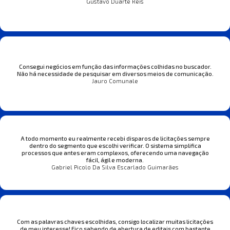
Gustavo Duarte Reis
Consegui negócios em função das informações colhidas no buscador.
Não há necessidade de pesquisar em diversos meios de comunicação.
Jauro Comunale
A todo momento eu realmente recebi disparos de licitações sempre
dentro do segmento que escolhi verificar. O sistema simplifica
processos que antes eram complexos, oferecendo uma navegação
fácil, ágil e moderna.
Gabriel Picolo Da Silva Escarlado Guimarães
Com as palavras chaves escolhidas, consigo localizar muitas licitações
de meu interesse! Fico sabendo de abertura de editais com bastante