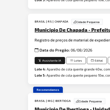
BRASIL | RS | CHAPADA
Cidade Pequena
Municipio De Chapada - Prefei
Registro de preços de material de expedie
Data do Pregão:
06/08/2026
Assistente IA
Lotes
Edital
Lote 4:
Aparelho de cola quente grande 40w, co
Lote 5:
Aparelho de cola quente pequeno 10w, c
Recomendamos
BRASIL | MG | IBERTIOGA
Cidade Pequena
Municipio De Ibertioga - Unida