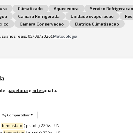
ura
Climatizado
Aquecedora
Servico Refrigeraca
gua
Camara Refrigerada
Unidade evaporacao
Res
rico
Camara Conservacao
Eletrica Climatizacao
 usuários reais, 05/08/2026).
Metodologia
da
nte,
papelaria
e
artes
anato.
Compartilhar
m
termostato
( pistola) 220v. - UN
om
termostato
( pistola) 220v. - UN