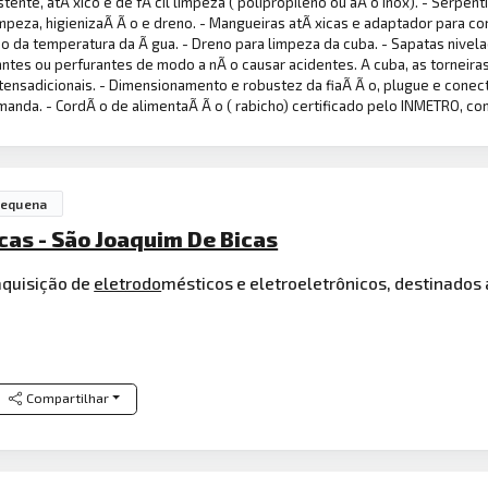
tente, atÃ xico e de fÃ cil limpeza ( polipropileno ou aÃ o inox). - Serpent
impeza, higienizaÃ Ã o e dreno. - Mangueiras atÃ xicas e adaptador para c
o da temperatura da Ã gua. - Dreno para limpeza da cuba. - Sapatas nivel
antes ou perfurantes de modo a nÃ o causar acidentes. A cuba, as torneiras 
ensadicionais. - Dimensionamento e robustez da fiaÃ Ã o, plugue e conec
anda. - CordÃ o de alimentaÃ Ã o ( rabicho) certificado pelo INMETRO, co
Pequena
cas - São Joaquim De Bicas
aquisição de
eletrodo
mésticos e eletroeletrônicos, destinado
Compartilhar