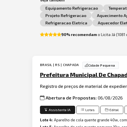
Equipamento Refrigeracao
Temperat
Projeto Refrigeracao
Aquecimento A
Refrigeracao Eletrica
Aquecedor Elet
90% recomendam
o Licita Já (1081
BRASIL | RS | CHAPADA
Cidade Pequena
Prefeitura Municipal De Chapa
Registro de preços de material de expedie
Abertura de Propostas:
06/08/2026
Assistente IA
Lotes
Edital
Lote 4:
Aparelho de cola quente grande 40w, co
Lote 5:
Aparelho de cola quente pequeno 10w, c