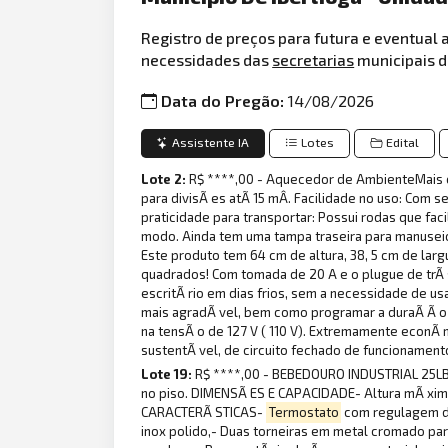
Registro de preços para futura e eventual 
necessidades das
secretarias
municipais d
Data do Pregão:
14/08/2026
Assistente IA
Lotes
Edital
Lote 2:
R$ ****,00 - Aquecedor de AmbienteMais 
para divisÃ es atÃ 15 mÂ. Facilidade no uso: Com s
praticidade para transportar: Possui rodas que fa
modo. Ainda tem uma tampa traseira para manusei
Este produto tem 64 cm de altura, 38, 5 cm de lar
quadrados! Com tomada de 20 A e o plugue de trÃ 
escritÃ rio em dias frios, sem a necessidade de us
mais agradÃ vel, bem como programar a duraÃ Ã o 
na tensÃ o de 127 V ( 110 V). Extremamente econÃ
sustentÃ vel, de circuito fechado de funcionamento 
Lote 19:
R$ ****,00 - BEBEDOURO INDUSTRIAL 25LBeb
no piso. DIMENSÃ ES E CAPACIDADE- Altura mÃ xim
CARACTERÃ STICAS-
Termostato
com regulagem de 
inox polido,- Duas torneiras em metal cromado para