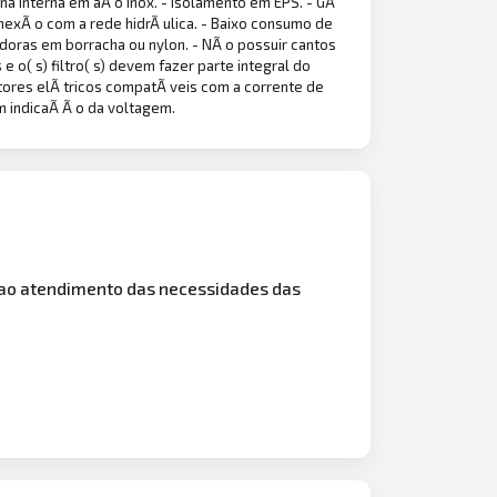
ina interna em aÃ o inox. - Isolamento em EPS. - GÃ
onexÃ o com a rede hidrÃ ulica. - Baixo consumo de
adoras em borracha ou nylon. - NÃ o possuir cantos
e o( s) filtro( s) devem fazer parte integral do
tores elÃ tricos compatÃ veis com a corrente de
m indicaÃ Ã o da voltagem.
s ao atendimento das necessidades das