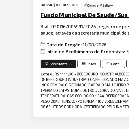
BRASIL | RJ | RESENDE
Cidade Média
Fundo Municipal De Saude/Sus 
Rsd- 020116/005991/2026- registro de pre
saúde, através da secretaria municipal de 
Data do Pregão:
11/08/2026
Início do Acolhimento de Propostas:
3
Assistente IA
Lotes
Edital
Lote 4:
R$ ****,00 - BEBEDOURO INDUSTRIALBEBED
DE BEBEDOURO INDUSTRIALCONFECCIONADO EM AC
INOX COM RALO SIFONADO: BARRA O MAU CHEIRO P
TPERMICO EM PS. BOIA CONTROLADORA DO NIVEL D
TENPERATURA. GAS ECOLOGICO r134a. REFRIGERAC
PESO 20KG. TENSAO/POTENCIA: 110V. ARMAZENAME
DE 60 LITROS POR HORA. CERTIFICADO PELO INMETR