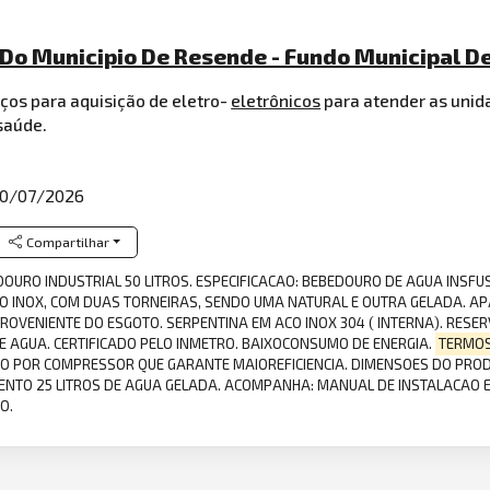
Do Municipio De Resende - Fundo Municipal D
ços para aquisição de eletro-
eletrônicos
para atender as unid
saúde.
0/07/2026
Compartilhar
OURO INDUSTRIAL 50 LITROS. ESPECIFICACAO: BEBEDOURO DE AGUA INSFUS
O INOX, COM DUAS TORNEIRAS, SENDO UMA NATURAL E OUTRA GELADA. A
ROVENIENTE DO ESGOTO. SERPENTINA EM ACO INOX 304 ( INTERNA). RESE
E AGUA. CERTIFICADO PELO INMETRO. BAIXOCONSUMO DE ENERGIA.
TERMO
AO POR COMPRESSOR QUE GARANTE MAIOREFICIENCIA. DIMENSOES DO PRODU
NTO 25 LITROS DE AGUA GELADA. ACOMPANHA: MANUAL DE INSTALACAO E 
O.