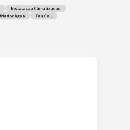
o
Instalacao Climatizacao
friador Agua
Fan Coil