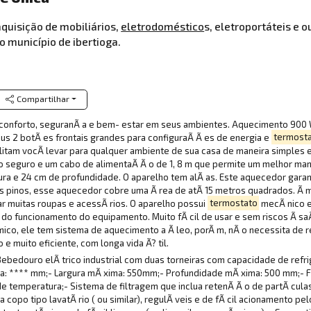
aquisição de mobiliários,
eletrodoméstico
s, eletroportáteis e 
o município de ibertioga.
Compartilhar
conforto, seguranÃ a e bem- estar em seus ambientes. Aquecimento 900 
eus 2 botÃ es frontais grandes para configuraÃ Ã es de energia e
termost
cilitam vocÃ levar para qualquer ambiente de sua casa de maneira simples 
o seguro e um cabo de alimentaÃ Ã o de 1, 8 m que permite um melhor ma
gura e 24 cm de profundidade. O aparelho tem alÃ as. Este aquecedor gar
s pinos, esse aquecedor cobre uma Ã rea de atÃ 15 metros quadrados. Ã ma
ar muitas roupas e acessÃ rios. O aparelho possui
termostato
mecÃ nico e
do funcionamento do equipamento. Muito fÃ cil de usar e sem riscos Ã sa
 mico, ele tem sistema de aquecimento a Ã leo, porÃ m, nÃ o necessita de
e muito eficiente, com longa vida Ã? til.
edouro elÃ trico industrial com duas torneiras com capacidade de refrig
a: **** mm;- Largura mÃ xima: 550mm;- Profundidade mÃ xima: 500 mm;- F
temperatura;- Sistema de filtragem que inclua retenÃ Ã o de partÃ culas ( 
 copo tipo lavatÃ rio ( ou similar), regulÃ veis e de fÃ cil acionamento pe