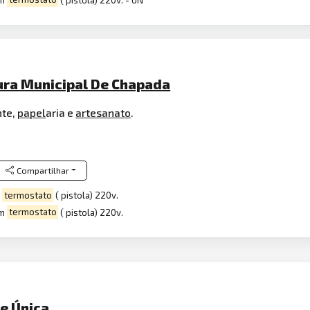
tura Municipal De Chapada
nte,
papel
aria e
artesanato
.
Compartilhar
m
termostato
( pistola) 220v.
om
termostato
( pistola) 220v.
de Única