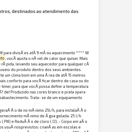
outros, destinados ao atendimento das
W para divisÃ es atÃ 9 mÂ ou aquecimento **** W
ato
, vocÃ ajusta o nÃ vel de calor que quiser. Mais
e rÃ pida, levando seu aquecedor para qualquer cÃ
nuseio do produto dentro dos seus ambientes.
ante um clima bom em uma Ã rea de atÃ 15 metros
is conforto para vocÃ ficar dentro de casa ou do
 timer, para que vocÃ possa definir a temperatura
Ã? de! Produzido nas cores branco e prata opera
 reabastecimento. Trata- se de um equipamento
eraÃ Ã o de no mÃ nimo 25l/h, para instalaÃ Ã o
ornecimento mÃ nimo de Ã gua gelada: 25 l/h.
PIII) e ReduÃ Ã o de cloro ( CI). - Corpo em aÃ o
los usuÃ riosprevistos: crianÃ as em escolas e