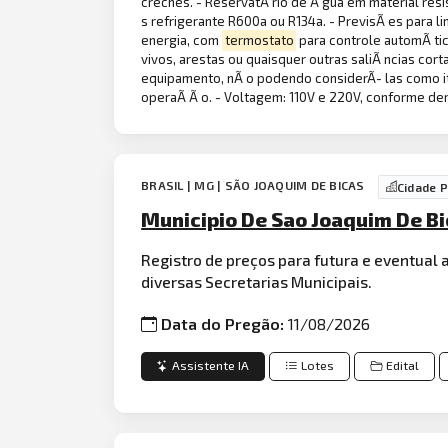
creches. - ReservatÃ rio de Ã gua em material resis
s refrigerante R600a ou R134a. - PrevisÃ es para l
energia, com
termostato
para controle automÃ tic
vivos, arestas ou quaisquer outras saliÃ ncias cort
equipamento, nÃ o podendo considerÃ- las como it
operaÃ Ã o. - Voltagem: 110V e 220V, conforme dem
BRASIL | MG | SÃO JOAQUIM DE BICAS
Cidade 
Municipio De Sao Joaquim De Bi
Registro de preços para futura e eventual 
diversas Secretarias Municipais.
Data do Pregão:
11/08/2026
Assistente IA
Lotes
Edital