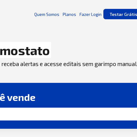
Quem Somos
Planos
Fazer Login
Testar Gráti
rmostato
, receba alertas e acesse editais sem garimpo manual
cê vende