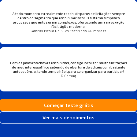
A todo momento eu realmente recebi disparos de licitações sempre
dentro do segmento que escolhi verificar. O sistema simplifica
processos que antes eram complexos, oferecendo uma navegação
fácil, ágil e moderna.
Gabriel Picolo Da Silva Escarlado Guimarães
Com as palavras chaves escolhidas, consigo localizar muitas licitações
de meu interesse! Fico sabendo de abertura de editais com bastante
antecedência, tendo tempo hábil para se organizar para participar!
D Comaq
Começar teste grátis
Ver mais depoimentos