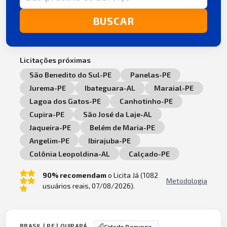
BUSCAR
Licitações próximas
São Benedito do Sul-PE
Panelas-PE
Jurema-PE
Ibateguara-AL
Maraial-PE
Lagoa dos Gatos-PE
Canhotinho-PE
Cupira-PE
São José da Laje-AL
Jaqueira-PE
Belém de Maria-PE
Angelim-PE
Ibirajuba-PE
Colônia Leopoldina-AL
Calçado-PE
90% recomendam
o Licita Já (1082
Metodologia
usuários reais, 07/08/2026).
BRASIL | PE | QUIPAPÁ
Cidade Pequena