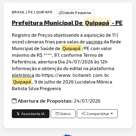
BRASIL | PE | QUIPAPÁ
Cidade Pequena
Prefeitura Municipal De
Quipapá
- PE
Registro de Preços objetivando a aquisição de 11 (
onze) câmaras frias para salas de
vacinas
da Rede
Municipal de Saúde de
Quipapá
/PE com valor
máximo de R$ ****, 97, conforme Termo de
Referência, abertura Dia 24/07/2026 às 12h
Informação e obtenção do edital na plataforma
eletrônica
do https://www. licitanet. com. br.
Quipapá
, 9 de julho de 2026 Lucidalva Mônica
Batista Silva Pregoeira
Abertura de Propostas:
24/07/2026
Assistente IA
Diário
Compartilhar