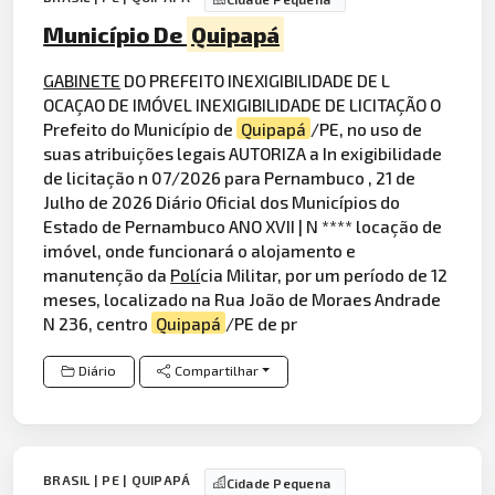
Município De
Quipapá
GABINETE
DO PREFEITO INEXIGIBILIDADE DE L
OCAÇAO DE IMÓVEL INEXIGIBILIDADE DE LICITAÇÃO O
Prefeito do Município de
Quipapá
/PE, no uso de
suas atribuições legais AUTORIZA a In exigibilidade
de licitação n 07/2026 para Pernambuco , 21 de
Julho de 2026 Diário Oficial dos Municípios do
Estado de Pernambuco ANO XVII | N **** locação de
imóvel, onde funcionará o alojamento e
manutenção da
Polí
cia Militar, por um período de 12
meses, localizado na Rua João de Moraes Andrade
N 236, centro
Quipapá
/PE de pr
Diário
Compartilhar
BRASIL | PE | QUIPAPÁ
Cidade Pequena