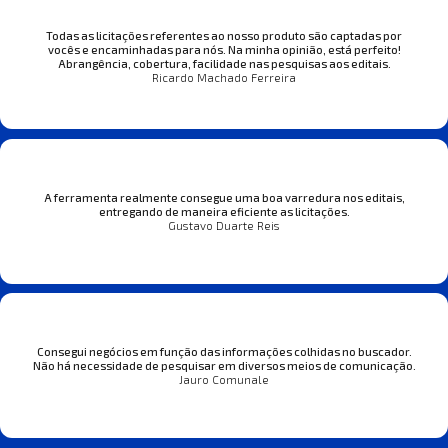
Todas as licitações referentes ao nosso produto são captadas por
vocês e encaminhadas para nós. Na minha opinião, está perfeito!
Abrangência, cobertura, facilidade nas pesquisas aos editais.
Ricardo Machado Ferreira
A ferramenta realmente consegue uma boa varredura nos editais,
entregando de maneira eficiente as licitações.
Gustavo Duarte Reis
Consegui negócios em função das informações colhidas no buscador.
Não há necessidade de pesquisar em diversos meios de comunicação.
Jauro Comunale