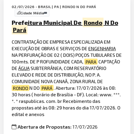
02/07/2026 - BRASIL | PA | RONDO N DO PARÁ
Cidade Média
Prefeitura Municipal De
Rondo
N Do
Pará
CONTRATAÇÃO DE EMPRESA ESPECIALIZADA EM
EXECUÇÃO DE OBRAS E SERVIÇOS DE
ENGENHARIA
NA PERFURAÇÃO DE 02 ( DOIS) POÇOS TUBULARES DE
100mts. DE P ROFUNDIDADE CADA,
PARA
CAPTAÇÃO
DE
ÁGUA
SUBTERRÂNEA, COM RESERVATÓRIO
ELEVADO E REDE DE DISTRIBUIÇÃO, NO P. A.
COMUNIDADE NOVA CANAÃ, ZONA RURAL DE
RONDO
N DO
PARÁ
. Abertura: 17/07/2026 às 08:
30 horas ( horário de Brasília - DF). Local: www. ***.
*. * raspublicas. com. br Recebimento das
propostas até às 08: 29 horas do dia 17/07/2026. O
edital e anexos
Abertura de Propostas:
17/07/2026