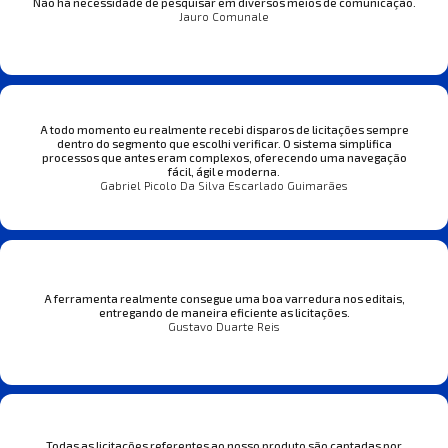
Não há necessidade de pesquisar em diversos meios de comunicação.
Jauro Comunale
A todo momento eu realmente recebi disparos de licitações sempre
dentro do segmento que escolhi verificar. O sistema simplifica
processos que antes eram complexos, oferecendo uma navegação
fácil, ágil e moderna.
Gabriel Picolo Da Silva Escarlado Guimarães
A ferramenta realmente consegue uma boa varredura nos editais,
entregando de maneira eficiente as licitações.
Gustavo Duarte Reis
Todas as licitações referentes ao nosso produto são captadas por