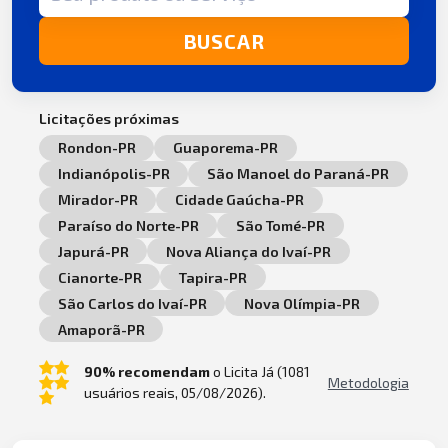
BUSCAR
Licitações próximas
Rondon-PR
Guaporema-PR
Indianópolis-PR
São Manoel do Paraná-PR
Mirador-PR
Cidade Gaúcha-PR
Paraíso do Norte-PR
São Tomé-PR
Japurá-PR
Nova Aliança do Ivaí-PR
Cianorte-PR
Tapira-PR
São Carlos do Ivaí-PR
Nova Olímpia-PR
Amaporã-PR
90% recomendam
o Licita Já (1081
Metodologia
usuários reais, 05/08/2026).