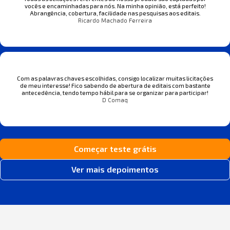
vocês e encaminhadas para nós. Na minha opinião, está perfeito!
Abrangência, cobertura, facilidade nas pesquisas aos editais.
Ricardo Machado Ferreira
Com as palavras chaves escolhidas, consigo localizar muitas licitações
de meu interesse! Fico sabendo de abertura de editais com bastante
antecedência, tendo tempo hábil para se organizar para participar!
D Comaq
Começar teste grátis
Ver mais depoimentos