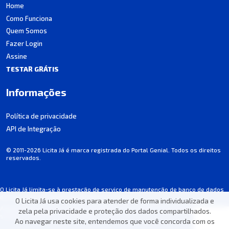
Home
Como Funciona
Quem Somos
Fazer Login
Assine
TESTAR GRÁTIS
Informações
Política de privacidade
API de Integração
© 2011-2026 Licita Já é marca registrada do Portal Genial. Todos os direitos
reservados.
O Licita Já limita-se à prestação de serviço de manutenção de banco de dados
de licitações, não participando dos processos.
O Licita Já usa cookies para atender de forma individualizada e
Algumas informações podem apresentar incorreções involuntárias. Consulte
zela pela privacidade e proteção dos dados compartilhados.
sempre o edital de cada licitação.
Ao navegar neste site, entendemos que você concorda com os