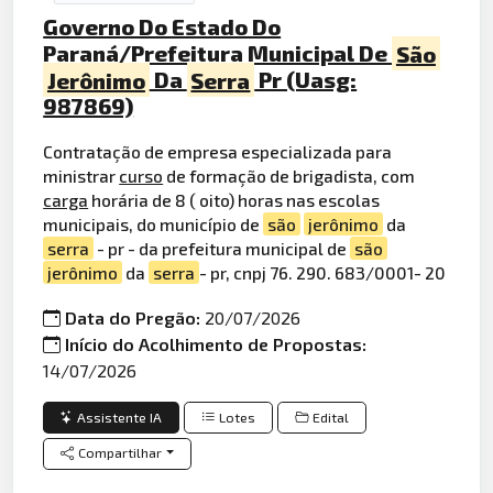
Governo Do Estado Do
Paraná/Prefeitura Municipal De
São
Jerônimo
Da
Serra
Pr (Uasg:
987869)
Contratação de empresa especializada para
ministrar
curso
de formação de brigadista, com
carga
horária de 8 ( oito) horas nas escolas
municipais, do município de
são
jerônimo
da
serra
- pr - da prefeitura municipal de
são
jerônimo
da
serra
- pr, cnpj 76. 290. 683/0001- 20
Data do Pregão:
20/07/2026
Início do Acolhimento de Propostas:
14/07/2026
Assistente IA
Lotes
Edital
Compartilhar