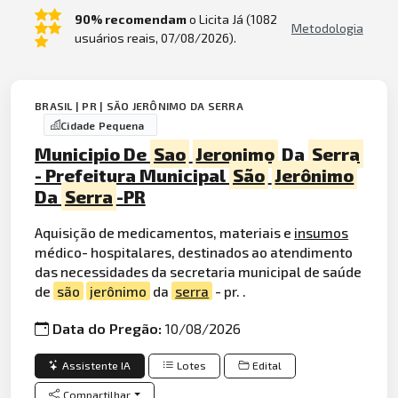
90% recomendam
o Licita Já (1082
Metodologia
usuários reais, 07/08/2026).
BRASIL | PR | SÃO JERÔNIMO DA SERRA
Cidade Pequena
Municipio De
Sao
Jeronimo
Da
Serra
- Prefeitura Municipal
São
Jerônimo
Da
Serra
-PR
Aquisição de medicamentos, materiais e
insumos
médico- hospitalares, destinados ao atendimento
das necessidades da secretaria municipal de saúde
de
são
jerônimo
da
serra
- pr. .
Data do Pregão:
10/08/2026
Assistente IA
Lotes
Edital
Compartilhar