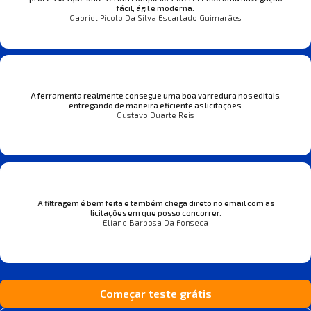
fácil, ágil e moderna.
Gabriel Picolo Da Silva Escarlado Guimarães
A ferramenta realmente consegue uma boa varredura nos editais,
entregando de maneira eficiente as licitações.
Gustavo Duarte Reis
A filtragem é bem feita e também chega direto no email com as
licitações em que posso concorrer.
Eliane Barbosa Da Fonseca
Começar teste grátis