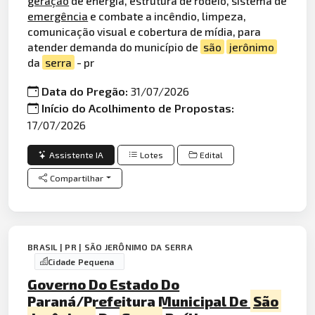
geração
de energia, estrutura de rodeio, sistema de
emergência
e combate a incêndio, limpeza,
comunicação visual e cobertura de mídia, para
atender demanda do município de
são
jerônimo
da
serra
- pr
Data do Pregão:
31/07/2026
Início do Acolhimento de Propostas:
17/07/2026
Assistente IA
Lotes
Edital
Compartilhar
BRASIL | PR | SÃO JERÔNIMO DA SERRA
Cidade Pequena
Governo Do Estado Do
Paraná/Prefeitura Municipal De
São