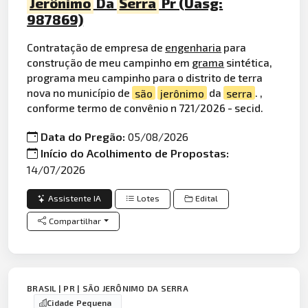
Jerônimo
Da
Serra
Pr (Uasg:
987869)
Contratação de empresa de
engenharia
para
construção de meu campinho em
grama
sintética,
programa meu campinho para o distrito de terra
nova no município de
são
jerônimo
da
serra
. ,
conforme termo de convênio n 721/2026 - secid.
Data do Pregão:
05/08/2026
Início do Acolhimento de Propostas:
14/07/2026
Assistente IA
Lotes
Edital
Compartilhar
BRASIL | PR | SÃO JERÔNIMO DA SERRA
Cidade Pequena