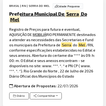
BRASIL | RN | SERRA DO MEL
Cidade Pequena
Prefeitura Municipal De
Serra
Do
Mel
Registro de Preços para futura e eventual,
AQUISIÇÃO DE
MOBILIÁ
RIO PERMANENTE destinados
a atender as necessidades das Secretarias e Fund
os municipais da Prefeitura de
Serra
do
Mel
/RN,
conforme especificações estabelecidas no Edital e
seus anexos. Abertura do certame dia **** às 09: h:
00: m. O Edital e seus anexos encontram - se
disponíveis no site: www. ***. *. * e PN CP ( www.
***. *. *). Rio Grande do Norte , 22 de Julho de 2026
Diário Oficial dos Municípios do Estado
Abertura de Propostas:
22/07/2026
Diário
Compartilhar