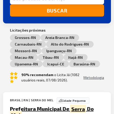
BUSCAR
Licitações próximas
Grossos-RN
Areia Branca-RN
Carnaubais-RN
Alto do Rodrigues-RN
Mossoró-RN
Ipanguaçu-RN
Macau-RN
Tibau-RN
Itajá-RN
Upanema-RN
Icapuí-CE
Baraúna-RN
90% recomendam
o Licita Já (1082
Metodologia
usuários reais, 07/08/2026).
BRASIL | RN | SERRA DO MEL
Cidade Pequena
Prefeitura Municipal De
Serra
Do