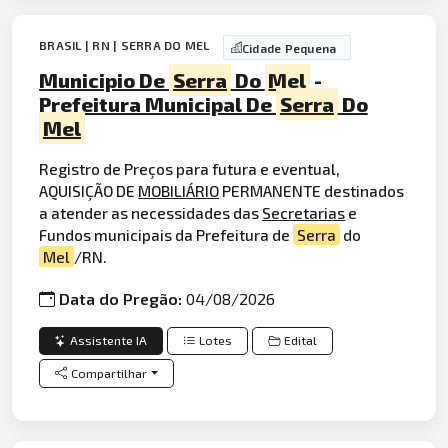
BRASIL | RN | SERRA DO MEL
Cidade Pequena
Municipio De
Serra
Do
Mel
-
Prefeitura Municipal De
Serra
Do
Mel
Registro de Preços para futura e eventual,
AQUISIÇÃO DE
MOBILIÁRIO
PERMANENTE destinados
a atender as necessidades das
Secretarias
e
Fundos municipais da Prefeitura de
Serra
do
Mel
/RN.
Data do Pregão:
04/08/2026
Assistente IA
Lotes
Edital
Compartilhar