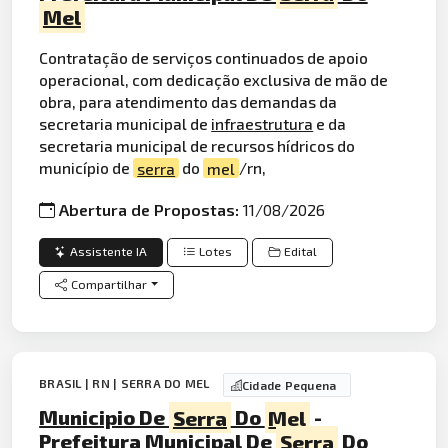
Mel
Contratação de serviços continuados de apoio
operacional, com dedicação exclusiva de mão de
obra, para atendimento das demandas da
secretaria municipal de
infraestrutura
e da
secretaria municipal de recursos hídricos do
município de
serra
do
mel
/rn,
Abertura de Propostas:
11/08/2026
Assistente IA
Lotes
Edital
Compartilhar
BRASIL | RN | SERRA DO MEL
Cidade Pequena
Municipio De
Serra
Do
Mel
-
Prefeitura Municipal De
Serra
Do