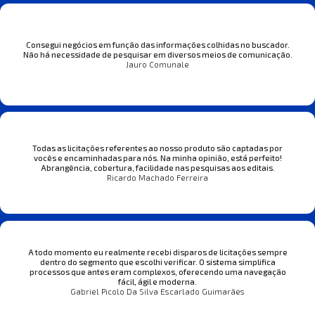
Consegui negócios em função das informações colhidas no buscador.
Não há necessidade de pesquisar em diversos meios de comunicação.
Jauro Comunale
Todas as licitações referentes ao nosso produto são captadas por
vocês e encaminhadas para nós. Na minha opinião, está perfeito!
Abrangência, cobertura, facilidade nas pesquisas aos editais.
Ricardo Machado Ferreira
A todo momento eu realmente recebi disparos de licitações sempre
dentro do segmento que escolhi verificar. O sistema simplifica
processos que antes eram complexos, oferecendo uma navegação
fácil, ágil e moderna.
Gabriel Picolo Da Silva Escarlado Guimarães