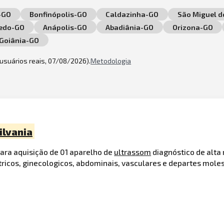
-GO
Bonfinópolis-GO
Caldazinha-GO
São Miguel d
edo-GO
Anápolis-GO
Abadiânia-GO
Orizona-GO
Goiânia-GO
2 usuários reais, 07/08/2026).
Metodologia
ilvania
 para aquisição de 01 aparelho de
ultrassom
diagnóstico de alta
ricos, ginecologicos, abdominais, vasculares e departes mole