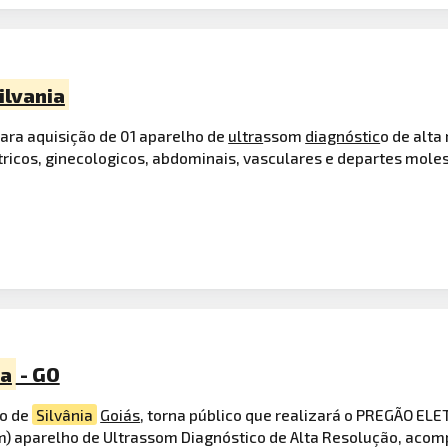
ilvania
 para aquisição de 01 aparelho de
ultra
ssom
diagnóstic
o de alt
ricos, ginecologicos, abdominais, vasculares e departes mole
ia
- GO
o de
Silvânia
Goiás
, torna público que realizará o PREGÃO E
um) aparelho de Ultrassom Diagnóstico de Alta Resolução, aco