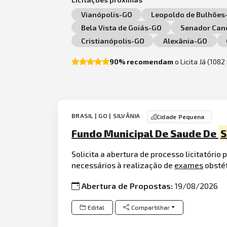
Vianópolis-GO
Leopoldo de Bulhões
Bela Vista de Goiás-GO
Senador Can
Cristianópolis-GO
Alexânia-GO
90% recomendam
o Licita Já (108
BRASIL | GO | SILVÂNIA
Cidade Pequena
Fundo Municipal De Saude De
S
Solicita a abertura de processo licitatório
necessários à realização de
exames
obstét
Abertura de Propostas:
19/08/2026
Edital
Compartilhar