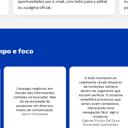
oportunidades por e-mail, com links para o edital
ma
ou a página oficial.
pa
mpo e foco
A todo momento eu
realmente recebi disparos
de licitações sempre
Consegui negócios em
dentro do segmento que
função das informações
escolhi verificar. O sistema
colhidas no buscador. Não
simplifica processos que
há necessidade de
antes eram complexos,
pesquisar em diversos
oferecendo uma
meios de comunicação.
navegação fácil, ágil e
Jauro Comunale
moderna.
Gabriel Picolo Da Silva
Escarlado Guimarães