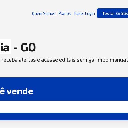
Quem Somos
Planos
Fazer Login
Testar Gráti
ia
- GO
, receba alertas e acesse editais sem garimpo manual
cê vende