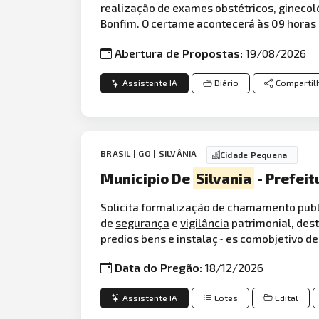
realização de exames obstétricos, ginecol
Bonfim. O certame acontecerá às 09 horas 
Abertura de Propostas:
19/08/2026
Assistente IA
Diário
Compartil
BRASIL | GO | SILVÂNIA
Cidade Pequena
Municipio De
Silvania
- Prefeit
Solicita formalização de chamamento publ
de
segurança
e
vigilância
patrimonial, des
predios bens e instalaç~ es comobjetivo de
Data do Pregão:
18/12/2026
Assistente IA
Lotes
Edital