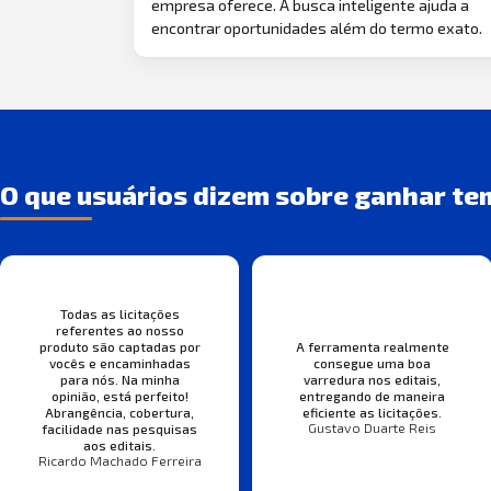
empresa oferece. A busca inteligente ajuda a
encontrar oportunidades além do termo exato.
O que usuários dizem sobre ganhar te
Todas as licitações
referentes ao nosso
produto são captadas por
A ferramenta realmente
vocês e encaminhadas
consegue uma boa
para nós. Na minha
varredura nos editais,
opinião, está perfeito!
entregando de maneira
Abrangência, cobertura,
eficiente as licitações.
Gustavo Duarte Reis
facilidade nas pesquisas
aos editais.
Ricardo Machado Ferreira