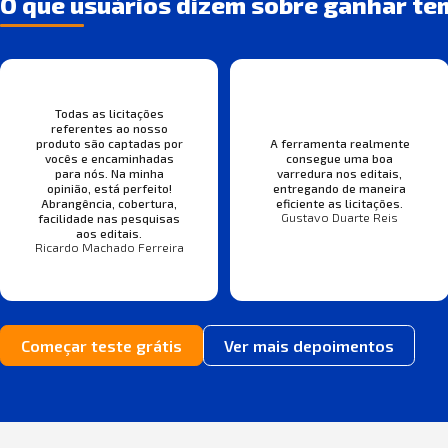
O que usuários dizem sobre ganhar te
Todas as licitações
referentes ao nosso
produto são captadas por
A ferramenta realmente
vocês e encaminhadas
consegue uma boa
para nós. Na minha
varredura nos editais,
opinião, está perfeito!
entregando de maneira
Abrangência, cobertura,
eficiente as licitações.
Gustavo Duarte Reis
facilidade nas pesquisas
aos editais.
Ricardo Machado Ferreira
Começar teste grátis
Ver mais depoimentos