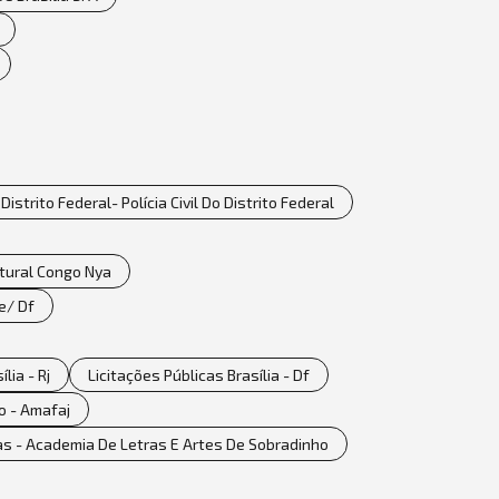
 Distrito Federal- Polícia Civil Do Distrito Federal
ltural Congo Nya
e/ Df
lia - Rj
Licitações Públicas Brasília - Df
o - Amafaj
las - Academia De Letras E Artes De Sobradinho