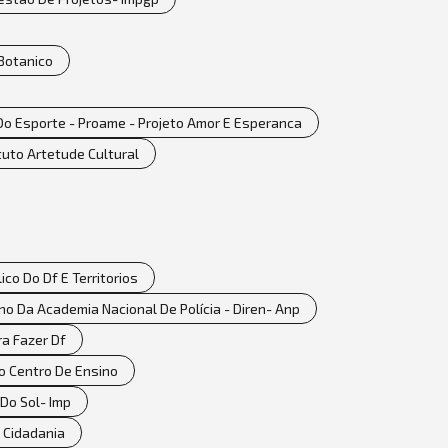
Botanico
 Do Esporte - Proame - Projeto Amor E Esperanca
ituto Artetude Cultural
ico Do Df E Territorios
sino Da Academia Nacional De Polícia - Diren- Anp
ra Fazer Df
do Centro De Ensino
 Do Sol- Imp
E Cidadania