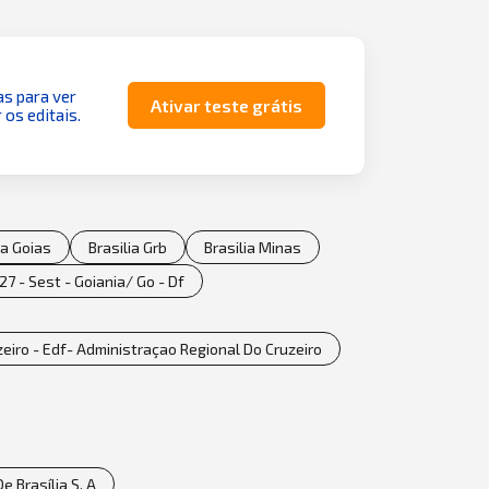
as para ver
Ativar teste grátis
 os editais.
ia Goias
Brasilia Grb
Brasilia Minas
27 - Sest - Goiania/ Go - Df
eiro - Edf- Administraçao Regional Do Cruzeiro
e Brasília S. A