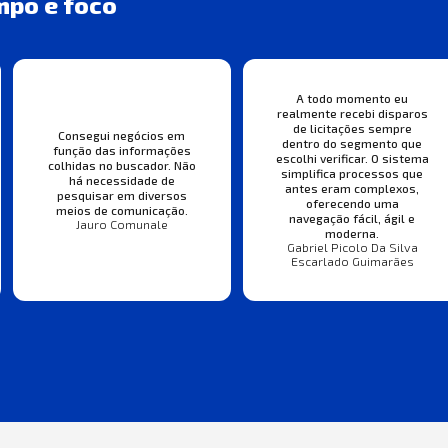
mpo e foco
A todo momento eu
realmente recebi disparos
de licitações sempre
Consegui negócios em
dentro do segmento que
função das informações
escolhi verificar. O sistema
colhidas no buscador. Não
simplifica processos que
há necessidade de
antes eram complexos,
pesquisar em diversos
oferecendo uma
meios de comunicação.
navegação fácil, ágil e
Jauro Comunale
moderna.
Gabriel Picolo Da Silva
Escarlado Guimarães