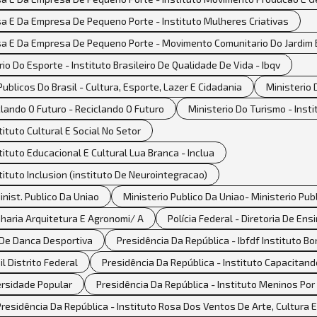
 E Da Empresa De Pequeno Porte - Instituto Mulheres Criativas
a E Da Empresa De Pequeno Porte - Movimento Comunitario Do Jardim 
rio Do Esporte - Instituto Brasileiro De Qualidade De Vida - Ibqv
ublicos Do Brasil - Cultura, Esporte, Lazer E Cidadania
Ministerio
clando O Futuro - Reciclando O Futuro
Ministerio Do Turismo - Inst
ituto Cultural E Social No Setor
ituto Educacional E Cultural Lua Branca - Inclua
tituto Inclusion (instituto De Neurointegracao)
inist. Publico Da Uniao
Ministerio Publico Da Uniao- Ministerio Publ
haria Arquitetura E Agronomi/ A
Polícia Federal - Diretoria De En
 De Danca Desportiva
Presidência Da República - Ibfdf Instituto Bo
l Distrito Federal
Presidência Da República - Instituto Capacitan
versidade Popular
Presidência Da República - Instituto Meninos Por
Presidência Da República - Instituto Rosa Dos Ventos De Arte, Cultura 