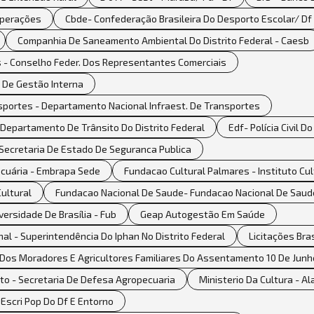
 Operações
Cbde- Confederação Brasileira Do Desporto Escolar/ Df
Companhia De Saneamento Ambiental Do Distrito Federal - Caesb
 - Conselho Feder. Dos Representantes Comerciais
 De Gestão Interna
sportes - Departamento Nacional Infraest. De Transportes
 Departamento De Trânsito Do Distrito Federal
Edf- Polícia Civil Do
 Secretaria De Estado De Seguranca Publica
ecuária - Embrapa Sede
Fundacao Cultural Palmares - Instituto Cu
ultural
Fundacao Nacional De Saude- Fundacao Nacional De Saud
ersidade De Brasília - Fub
Geap Autogestão Em Saúde
onal - Superintendência Do Iphan No Distrito Federal
Licitações Brasí
o Dos Moradores E Agricultores Familiares Do Assentamento 10 De Junh
nto - Secretaria De Defesa Agropecuaria
Ministerio Da Cultura - A
 Escri Pop Do Df E Entorno