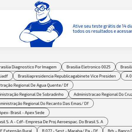
Ative seu teste grátis de 14 di
todos os resultados e acessar
rasilia Diagnostico Por Imagem
Brasilia Eletronico 0025
Brasil
liadf
Brasiliapresidencia Republicagabinete Vice Presiden
A 0
stração Regional De Agua Quente/ Df
inistração Regional De Sobradinho
Administracao Regional Do Cruz
ministração Regional Do Recanto Das Emas/ Df
pex- Brasil - Apex Sede
il S. A - Cdf- Empresa De Proj Aeroespac. Do Brasil S. A
 E Extensão Rural
B 077 - Sest - Maraba/ Pa - Df
Brb – Banco D