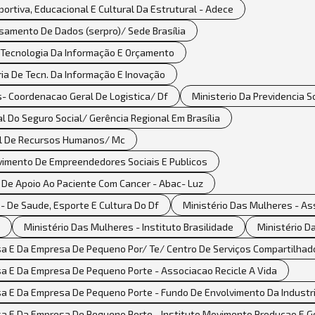
portiva, Educacional E Cultural Da Estrutural - Adece
samento De Dados (serpro)/ Sede Brasília
 Tecnologia Da Informação E Orçamento
oria De Tecn. Da Informação E Inovação
s- Coordenacao Geral De Logistica/ Df
Ministerio Da Previdencia 
al Do Seguro Social/ Gerência Regional Em Brasília
al De Recursos Humanos/ Mc
vimento De Empreendedores Sociais E Publicos
 De Apoio Ao Paciente Com Cancer - Abac- Luz
 De Saude, Esporte E Cultura Do Df
Ministério Das Mulheres - As
Ministério Das Mulheres - Instituto Brasilidade
Ministério D
a E Da Empresa De Pequeno Por/ Te/ Centro De Serviços Compartilha
a E Da Empresa De Pequeno Porte - Associacao Recicle A Vida
 E Da Empresa De Pequeno Porte - Fundo De Envolvimento Da Industri
a E Da Empresa De Pequeno Porte - Instituto Movimento Producao E G