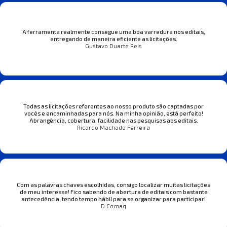
A ferramenta realmente consegue uma boa varredura nos editais,
entregando de maneira eficiente as licitações.
Gustavo Duarte Reis
Todas as licitações referentes ao nosso produto são captadas por
vocês e encaminhadas para nós. Na minha opinião, está perfeito!
Abrangência, cobertura, facilidade nas pesquisas aos editais.
Ricardo Machado Ferreira
Com as palavras chaves escolhidas, consigo localizar muitas licitações
de meu interesse! Fico sabendo de abertura de editais com bastante
antecedência, tendo tempo hábil para se organizar para participar!
D Comaq