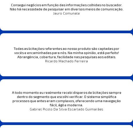
Consegui negócios em função das informações colhidas no buscador.
Não há necessidade de pesquisar em diversos meios de comunicação.
Jauro Comunale
Todas as licitações referentes ao nosso produto são captadas por
vocês e encaminhadas para nós. Na minha opinião, está perfeito!
Abrangência, cobertura, facilidade nas pesquisas aos editais.
Ricardo Machado Ferreira
A todo momento eu realmente recebi disparos de licitações sempre
dentro do segmento que escolhi verificar. O sistema simplifica
processos que antes eram complexos, oferecendo uma navegação
fácil, ágil e moderna.
Gabriel Picolo Da Silva Escarlado Guimarães