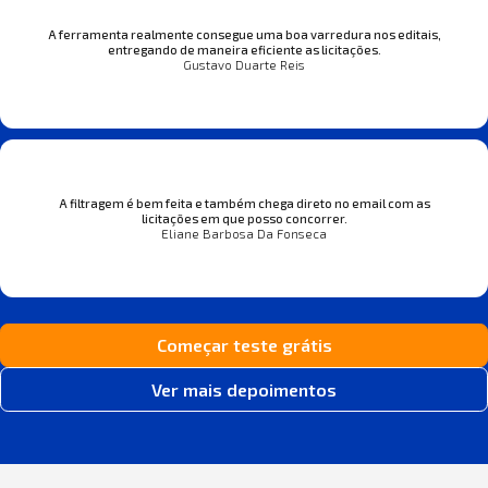
A ferramenta realmente consegue uma boa varredura nos editais,
entregando de maneira eficiente as licitações.
Gustavo Duarte Reis
A filtragem é bem feita e também chega direto no email com as
licitações em que posso concorrer.
Eliane Barbosa Da Fonseca
Começar teste grátis
Ver mais depoimentos