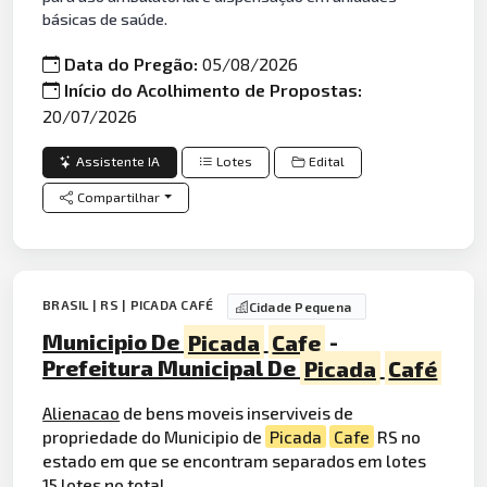
básicas de saúde.
Data do Pregão:
05/08/2026
Início do Acolhimento de Propostas:
20/07/2026
Assistente IA
Lotes
Edital
Compartilhar
BRASIL | RS | PICADA CAFÉ
Cidade Pequena
Municipio De
Picada
Cafe
-
Prefeitura Municipal De
Picada
Café
Alienacao
de bens moveis inserviveis de
propriedade do Municipio de
Picada
Cafe
RS no
estado em que se encontram separados em lotes
15 lotes no total .