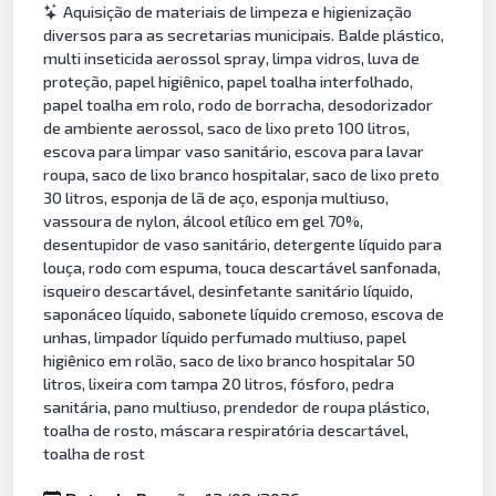
Aquisição de materiais de limpeza e higienização
diversos para as secretarias municipais. Balde plástico,
multi inseticida aerossol spray, limpa vidros, luva de
proteção, papel higiênico, papel toalha interfolhado,
papel toalha em rolo, rodo de borracha, desodorizador
de ambiente aerossol, saco de lixo preto 100 litros,
escova para limpar vaso sanitário, escova para lavar
roupa, saco de lixo branco hospitalar, saco de lixo preto
30 litros, esponja de lã de aço, esponja multiuso,
vassoura de nylon, álcool etílico em gel 70%,
desentupidor de vaso sanitário, detergente líquido para
louça, rodo com espuma, touca descartável sanfonada,
isqueiro descartável, desinfetante sanitário líquido,
saponáceo líquido, sabonete líquido cremoso, escova de
unhas, limpador líquido perfumado multiuso, papel
higiênico em rolão, saco de lixo branco hospitalar 50
litros, lixeira com tampa 20 litros, fósforo, pedra
sanitária, pano multiuso, prendedor de roupa plástico,
toalha de rosto, máscara respiratória descartável,
toalha de rost