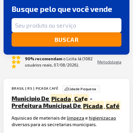
Busque pelo que você vende
Termo de busca
BUSCAR
90% recomendam
o Licita Já (1082
Metodologia
usuários reais, 07/08/2026).
BRASIL | RS | PICADA CAFÉ
Cidade Pequena
Municipio De
Picada
Cafe
-
Prefeitura Municipal De
Picada
Café
Aquisicao de materiais de
limpeza
e
higienizacao
diversos para as secretarias municipais.