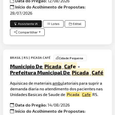
Data do Pregão:
12/08/2026
Início do Acolhimento de Propostas:
28/07/2026
Assistente IA
Lotes
Edital
Compartilhar
BRASIL | RS | PICADA CAFÉ
Cidade Pequena
Municipio De
Picada
Cafe
-
Prefeitura Municipal De
Picada
Café
Aquisicao de materiais
ambu
latoriais para suprir a
demanda diaria no atendimento dos pacientes nas
Unidades Basicas de Saude de
Picada
Cafe
RS.
Data do Pregão:
14/08/2026
Início do Acolhimento de Propostas: