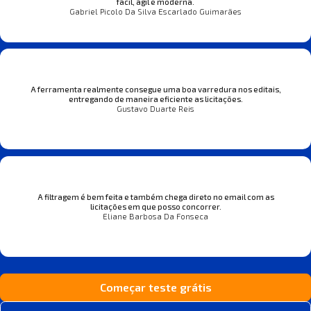
fácil, ágil e moderna.
Gabriel Picolo Da Silva Escarlado Guimarães
A ferramenta realmente consegue uma boa varredura nos editais,
entregando de maneira eficiente as licitações.
Gustavo Duarte Reis
A filtragem é bem feita e também chega direto no email com as
licitações em que posso concorrer.
Eliane Barbosa Da Fonseca
Começar teste grátis