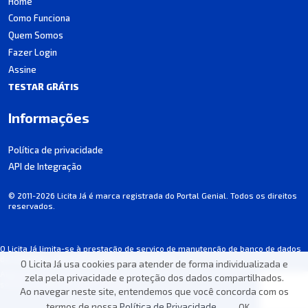
Home
Como Funciona
Quem Somos
Fazer Login
Assine
TESTAR GRÁTIS
Informações
Política de privacidade
API de Integração
© 2011-2026 Licita Já é marca registrada do Portal Genial. Todos os direitos
reservados.
O Licita Já limita-se à prestação de serviço de manutenção de banco de dados
de licitações, não participando dos processos.
O Licita Já usa cookies para atender de forma individualizada e
Algumas informações podem apresentar incorreções involuntárias. Consulte
zela pela privacidade e proteção dos dados compartilhados.
sempre o edital de cada licitação.
Ao navegar neste site, entendemos que você concorda com os
termos de nossa
Política de Privacidade
.
OK