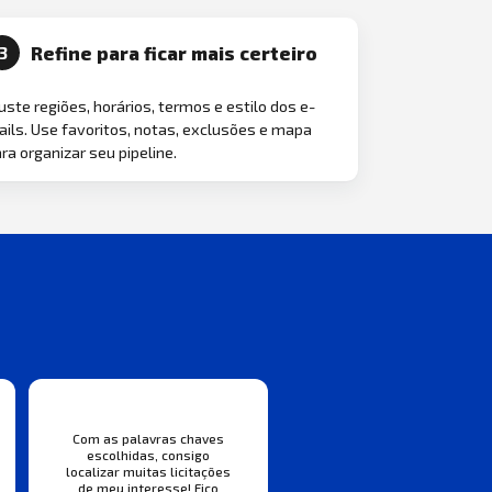
Refine para ficar mais certeiro
3
uste regiões, horários, termos e estilo dos e-
ils. Use favoritos, notas, exclusões e mapa
ra organizar seu pipeline.
Com as palavras chaves
escolhidas, consigo
localizar muitas licitações
de meu interesse! Fico