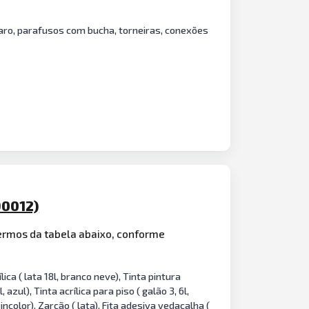
paro, parafusos com bucha, torneiras, conexões
90012)
termos da tabela abaixo, conforme
ca ( lata 18l, branco neve), Tinta pintura
, azul), Tinta acrílica para piso ( galão 3, 6l,
color), Zarcão ( lata), Fita adesiva vedacalha (