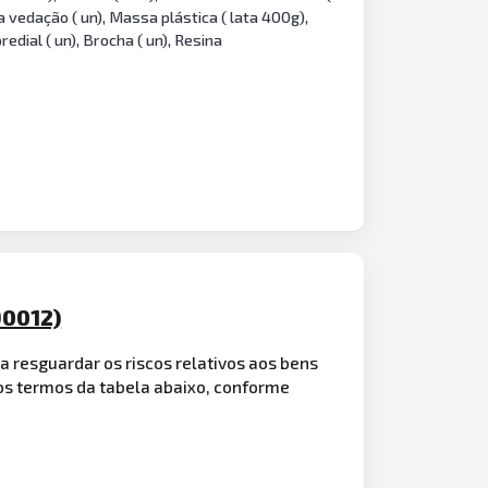
ma vedação ( un), Massa plástica ( lata 400g),
redial ( un), Brocha ( un), Resina
90012)
 resguardar os riscos relativos aos bens
nos termos da tabela abaixo, conforme