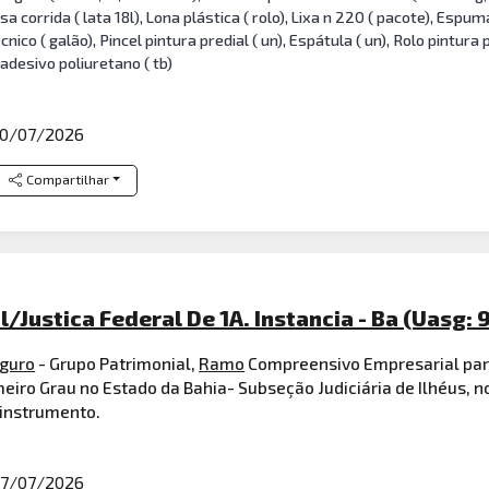
a corrida ( lata 18l), Lona plástica ( rolo), Lixa n 220 ( pacote), Espu
o ( galão), Pincel pintura predial ( un), Espátula ( un), Rolo pintura p
 adesivo poliuretano ( tb)
0/07/2026
Compartilhar
l/Justica Federal De 1A. Instancia - Ba (Uasg: 
guro
- Grupo Patrimonial,
Ramo
Compreensivo Empresarial para
meiro Grau no Estado da Bahia- Subseção Judiciária de Ilhéus, 
 instrumento.
7/07/2026