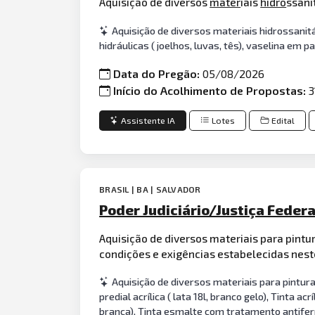
Aquisição de diversos
mater
iais
hidro
ssani
Aquisição de diversos materiais hidrossanit
hidráulicas ( joelhos, luvas, tês), vaselina em 
Data do Pregão:
05/08/2026
Início do Acolhimento de Propostas:
3
Assistente IA
Lotes
Edital
BRASIL | BA | SALVADOR
Poder Judiciário/Justiça Federa
Aquisição de diversos materiais para pintu
condições e exigências estabelecidas nes
Aquisição de diversos materiais para pintura 
predial acrílica ( lata 18l, branco gelo), Tinta acrí
branca), Tinta esmalte com tratamento antiferrug