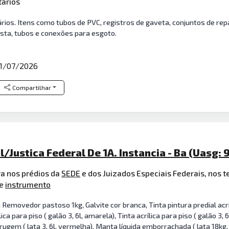
tários
ários. Itens como tubos de PVC, registros de gaveta, conjuntos de re
pasta, tubos e conexões para esgoto.
1/07/2026
Compartilhar
l/Justica Federal De 1A. Instancia - Ba (Uasg: 
ra nos prédios da
SEDE
e dos Juizados Especiais Federais, nos 
te
instrumento
Removedor pastoso 1kg, Galvite cor branca, Tinta pintura predial acríli
lica para piso ( galão 3, 6l, amarela), Tinta acrílica para piso ( galão 3, 6l
em ( lata 3, 6l, vermelha), Manta líquida emborrachada ( lata 18kg, in