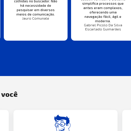
colhidas no buscador. Não
simplifica processos que
há necessidade de
antes eram complexos,
pesquisar em diversos
oferecendo uma
meios de comunicação.
navegação fácil, ágil e
Jauro Comunale
moderna.
Gabriel Picolo Da Silva
Escarlado Guimarães
a você