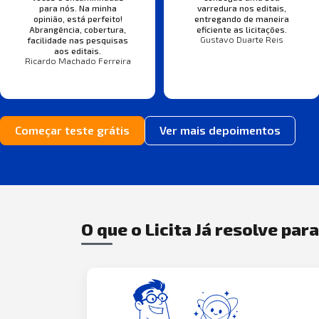
para nós. Na minha
varredura nos editais,
opinião, está perfeito!
entregando de maneira
Abrangência, cobertura,
eficiente as licitações.
Gustavo Duarte Reis
facilidade nas pesquisas
aos editais.
Ricardo Machado Ferreira
Começar teste grátis
Ver mais depoimentos
O que o Licita Já resolve par