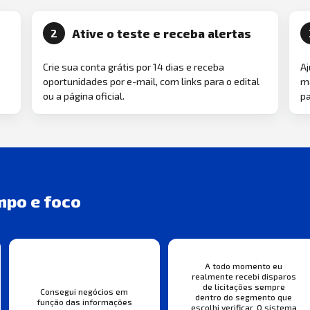
Ative o teste e receba alertas
2
Crie sua conta grátis por 14 dias e receba
Aj
oportunidades por e-mail, com links para o edital
ma
ou a página oficial.
pa
mpo e foco
A todo momento eu
realmente recebi disparos
de licitações sempre
Consegui negócios em
dentro do segmento que
função das informações
escolhi verificar. O sistema