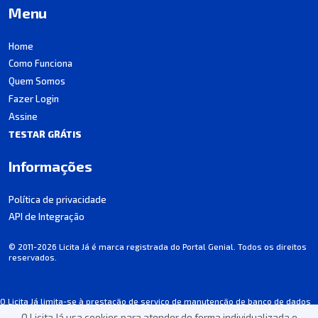
Menu
Home
Como Funciona
Quem Somos
Fazer Login
Assine
TESTAR GRÁTIS
Informações
Política de privacidade
API de Integração
© 2011-2026 Licita Já é marca registrada do Portal Genial. Todos os direitos
reservados.
O Licita Já limita-se à prestação de serviço de manutenção de banco de dados
de licitações, não participando dos processos.
O Licita Já usa cookies para atender de forma individualizada e