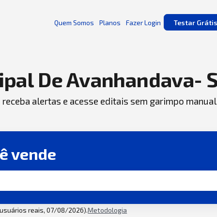
Quem Somos
Planos
Fazer Login
Testar Gráti
ipal De Avanhandava- 
, receba alertas e acesse editais sem garimpo manual
cê vende
2 usuários reais, 07/08/2026).
Metodologia