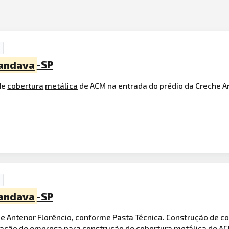
andava
-SP
de
cobertura
metálica
de ACM na entrada do prédio da Creche An
andava
-SP
e Antenor Florêncio, conforme Pasta Técnica. Construção de c
atação de empresa para construção de cobertura metálica de A