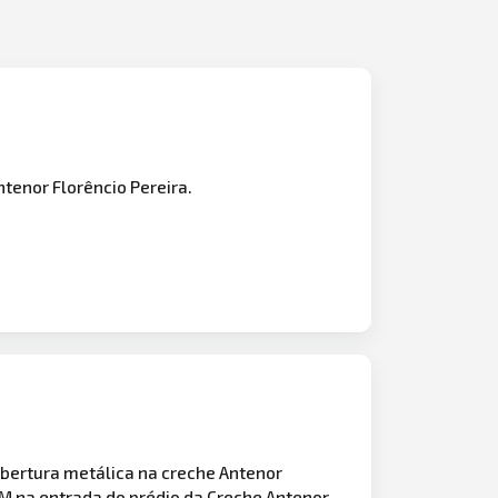
tenor Florêncio Pereira.
obertura metálica na creche Antenor
CM na entrada do
prédio
da Creche Antenor