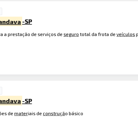
andava
-SP
a a prestação de serviços de
seguro
total da frota de
veículos
p
andava
-SP
ções de
mater
iais de
construçã
o básico