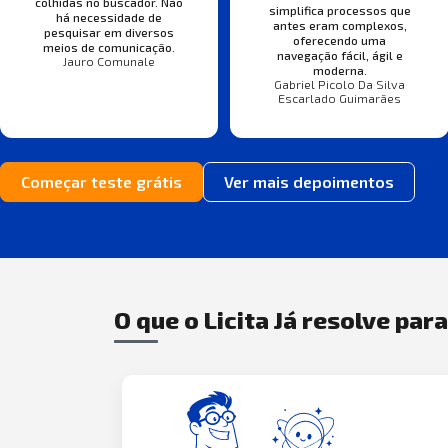
colhidas no buscador. Não
simplifica processos que
há necessidade de
antes eram complexos,
pesquisar em diversos
oferecendo uma
meios de comunicação.
navegação fácil, ágil e
Jauro Comunale
moderna.
Gabriel Picolo Da Silva
Escarlado Guimarães
Começar teste grátis
Ver mais depoimentos
O que o Licita Já resolve par