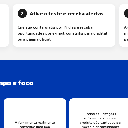
Ative o teste e receba alertas
2
Crie sua conta grátis por 14 dias e receba
Aj
oportunidades por e-mail, com links para o edital
ma
ou a página oficial.
pa
mpo e foco
Todas as licitações
referentes ao nosso
A ferramenta realmente
produto são captadas por
consegue uma boa
vocês e encaminhadas