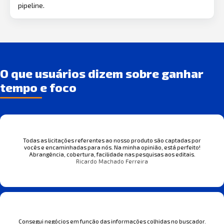
pipeline.
O que usuários dizem sobre ganhar
tempo e foco
Todas as licitações referentes ao nosso produto são captadas por
vocês e encaminhadas para nós. Na minha opinião, está perfeito!
Abrangência, cobertura, facilidade nas pesquisas aos editais.
Ricardo Machado Ferreira
Consegui negócios em função das informações colhidas no buscador.