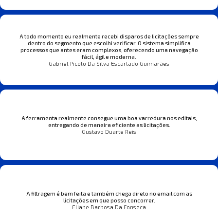
A todo momento eu realmente recebi disparos de licitações sempre
dentro do segmento que escolhi verificar. O sistema simplifica
processos que antes eram complexos, oferecendo uma navegação
fácil, ágil e moderna.
Gabriel Picolo Da Silva Escarlado Guimarães
A ferramenta realmente consegue uma boa varredura nos editais,
entregando de maneira eficiente as licitações.
Gustavo Duarte Reis
A filtragem é bem feita e também chega direto no email com as
licitações em que posso concorrer.
Eliane Barbosa Da Fonseca