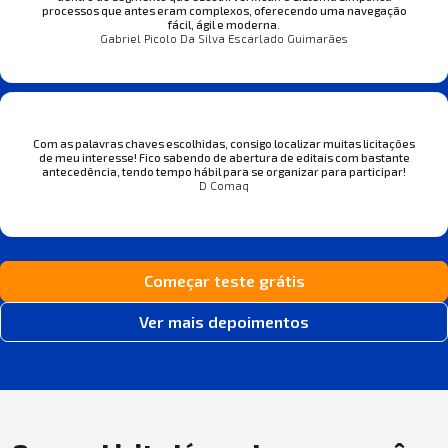
processos que antes eram complexos, oferecendo uma navegação
fácil, ágil e moderna.
Gabriel Picolo Da Silva Escarlado Guimarães
Com as palavras chaves escolhidas, consigo localizar muitas licitações
de meu interesse! Fico sabendo de abertura de editais com bastante
antecedência, tendo tempo hábil para se organizar para participar!
D Comaq
Começar teste grátis
Ver mais depoimentos