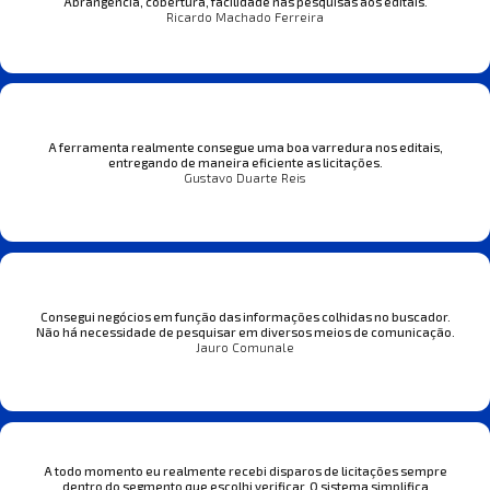
Abrangência, cobertura, facilidade nas pesquisas aos editais.
Ricardo Machado Ferreira
A ferramenta realmente consegue uma boa varredura nos editais,
entregando de maneira eficiente as licitações.
Gustavo Duarte Reis
Consegui negócios em função das informações colhidas no buscador.
Não há necessidade de pesquisar em diversos meios de comunicação.
Jauro Comunale
A todo momento eu realmente recebi disparos de licitações sempre
dentro do segmento que escolhi verificar. O sistema simplifica