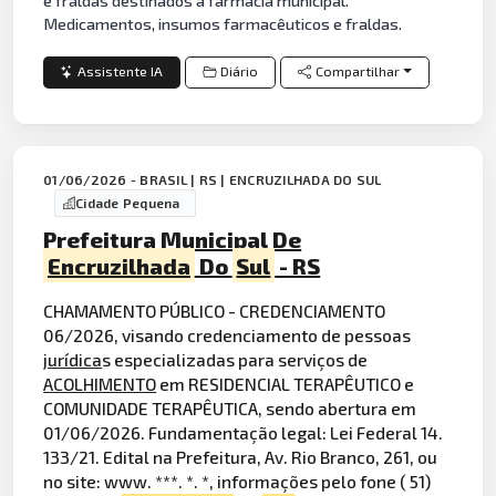
e fraldas destinados à farmácia municipal.
Medicamentos, insumos farmacêuticos e fraldas.
Assistente IA
Diário
Compartilhar
01/06/2026 - BRASIL | RS | ENCRUZILHADA DO SUL
Cidade Pequena
Prefeitura Municipal De
Encruzilhada
Do
Sul
- RS
CHAMAMENTO PÚBLICO - CREDENCIAMENTO
06/2026, visando credenciamento de pessoas
jurídica
s especializadas para serviços de
ACOLHIMENTO
em RESIDENCIAL TERAPÊUTICO e
COMUNIDADE TERAPÊUTICA, sendo abertura em
01/06/2026. Fundamentação legal: Lei Federal 14.
133/21. Edital na Prefeitura, Av. Rio Branco, 261, ou
no site: www. ***. *. *, informações pelo fone ( 51)