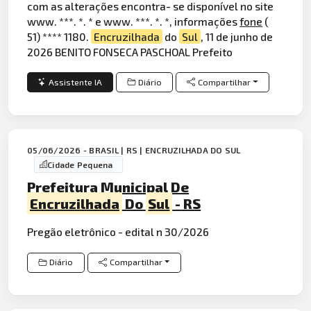
com as alterações encontra- se disponível no site
www. ***. *. * e www. ***. *. *, informações
fone
(
51) **** 1180.
Encruzilhada
do
Sul
, 11 de junho de
2026 BENITO FONSECA PASCHOAL Prefeito
Assistente IA
Diário
Compartilhar
05/06/2026 - BRASIL | RS | ENCRUZILHADA DO SUL
Cidade Pequena
Prefeitura Municipal De
Encruzilhada
Do
Sul
- RS
Pregão eletrônico - edital n 30/2026
Diário
Compartilhar