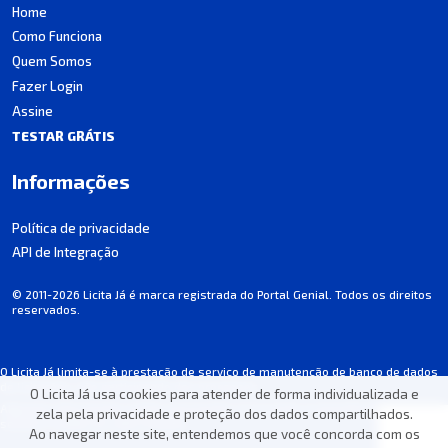
Home
Como Funciona
Quem Somos
Fazer Login
Assine
TESTAR GRÁTIS
Informações
Política de privacidade
API de Integração
© 2011-2026 Licita Já é marca registrada do Portal Genial. Todos os direitos
reservados.
O Licita Já limita-se à prestação de serviço de manutenção de banco de dados
de licitações, não participando dos processos.
O Licita Já usa cookies para atender de forma individualizada e
Algumas informações podem apresentar incorreções involuntárias. Consulte
zela pela privacidade e proteção dos dados compartilhados.
sempre o edital de cada licitação.
Ao navegar neste site, entendemos que você concorda com os