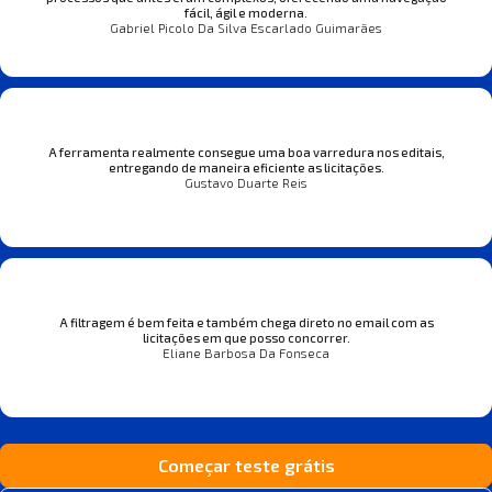
fácil, ágil e moderna.
Gabriel Picolo Da Silva Escarlado Guimarães
A ferramenta realmente consegue uma boa varredura nos editais,
entregando de maneira eficiente as licitações.
Gustavo Duarte Reis
A filtragem é bem feita e também chega direto no email com as
licitações em que posso concorrer.
Eliane Barbosa Da Fonseca
Começar teste grátis