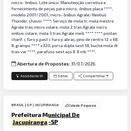
micro- ônibus. Lote único: Manutenção corretiva e
fornecimento de peças para micro- ônibus placa ****,
modelo 2001/2001, micro- ônibus Agrale/Neobus
Thunder, chassi: ****: Serviço de mola tr, mola mestre
Agrale tras micro volare, mola 2 tras Agrale micro
onibus volare, mola 3 tras Agrale med: **** **** pontas
chanf. c furo p past c furo p abraç, pino de centro 12 x 68.
8, grampo **** x320, porca dupla sext 58, bucha mola dt
tras vw ****, parafuso sext aço 8. 8 mb ****.
Abertura de Propostas:
31/07/2026
Assistente IA
Edital
Compartilhar
BRASIL | SP | JACUPIRANGA
Cidade Pequena
Prefeitura Municipal De
Jacupiranga
-SP