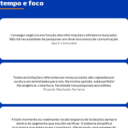
tempo e foco
Consegui negócios em função das informações colhidas no buscador.
Não há necessidade de pesquisar em diversos meios de comunicação.
Jauro Comunale
Todas as licitações referentes ao nosso produto são captadas por
vocês e encaminhadas para nós. Na minha opinião, está perfeito!
Abrangência, cobertura, facilidade nas pesquisas aos editais.
Ricardo Machado Ferreira
A todo momento eu realmente recebi disparos de licitações sempre
dentro do segmento que escolhi verificar. O sistema simplifica
processos que antes eram complexos, oferecendo uma navegação