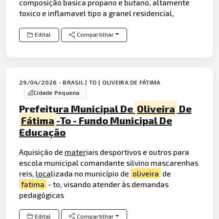
composição basica propano e butano, altamente
toxico e inflamavel tipo a granel residencial,
Edital
Compartilhar
29/04/2026 - BRASIL | TO | OLIVEIRA DE FÁTIMA
Cidade Pequena
Prefeitura Municipal De
Oliveira
De
Fátima
-To - Fundo Municipal De
Educação
Aquisição de
mater
iais desportivos e outros para
escola municipal comandante silvino mascarenhas
reis,
loca
lizada no município de
oliveira
de
fatima
- to, visando atender às demandas
pedagógicas
Edital
Compartilhar