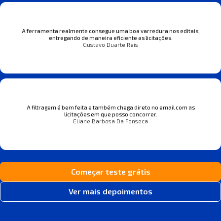
A ferramenta realmente consegue uma boa varredura nos editais,
entregando de maneira eficiente as licitações.
Gustavo Duarte Reis
A filtragem é bem feita e também chega direto no email com as
licitações em que posso concorrer.
Eliane Barbosa Da Fonseca
Começar teste grátis
Ver mais depoimentos