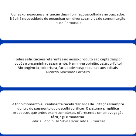
Consegui negócios em função das informações colhidas no buscador.
Não há necessidade de pesquisar em diversos meios de comunicação.
Jauro Comunale
Todas as licitações referentes ao nosso produto são captadas por
vocês e encaminhadas para nós. Na minha opinião, está perfeito!
Abrangência, cobertura, facilidade nas pesquisas aos editais.
Ricardo Machado Ferreira
A todo momento eu realmente recebi disparos de licitações sempre
dentro do segmento que escolhi verificar. O sistema simplifica
processos que antes eram complexos, oferecendo uma navegação
fácil, ágil e moderna.
Gabriel Picolo Da Silva Escarlado Guimarães