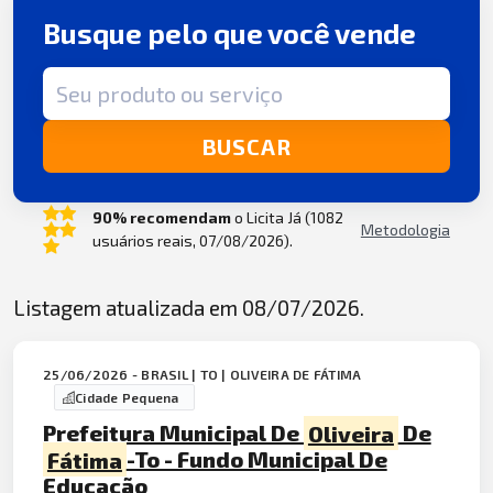
Busque pelo que você vende
Termo de busca
BUSCAR
90% recomendam
o Licita Já (1082
Metodologia
usuários reais, 07/08/2026).
Listagem atualizada em 08/07/2026.
25/06/2026 - BRASIL | TO | OLIVEIRA DE FÁTIMA
Cidade Pequena
Prefeitura Municipal De
Oliveira
De
Fátima
-To - Fundo Municipal De
Educação