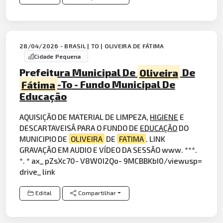
28/04/2026 - BRASIL | TO | OLIVEIRA DE FÁTIMA
Cidade Pequena
Prefeitura Municipal De
Oliveira
De
Fátima
-To - Fundo Municipal De
Educação
AQUISIÇÃO DE MATERIAL DE LIMPEZA,
HIGIENE
E
DESCARTAVEISÂ PARA O FUNDO DE
EDUCAÇÃO
DO
MUNICIPIO DE
OLIVEIRA
DE
FATIMA
. LINK
GRAVAÇÃO EM AUDIO E VÍDEO DA SESSÃO www. ***.
*. * ax_ pZsXc70- V8W0I2Qo- 9MCBBKbI0/viewusp=
drive_ link
Edital
Compartilhar