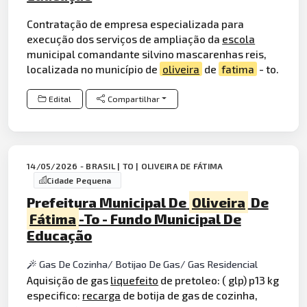
Contratação de empresa especializada para
execução dos serviços de ampliação da
escola
municipal comandante silvino mascarenhas reis,
localizada no município de
oliveira
de
fatima
- to.
Edital
Compartilhar
14/05/2026 - BRASIL | TO | OLIVEIRA DE FÁTIMA
Cidade Pequena
Prefeitura Municipal De
Oliveira
De
Fátima
-To - Fundo Municipal De
Educação
Gas De Cozinha/ Botijao De Gas/ Gas Residencial
Aquisição de gas
liquefeito
de pretoleo: ( glp) p13 kg
especifico:
recarga
de botija de gas de cozinha,