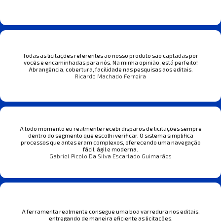
Todas as licitações referentes ao nosso produto são captadas por
vocês e encaminhadas para nós. Na minha opinião, está perfeito!
Abrangência, cobertura, facilidade nas pesquisas aos editais.
Ricardo Machado Ferreira
A todo momento eu realmente recebi disparos de licitações sempre
dentro do segmento que escolhi verificar. O sistema simplifica
processos que antes eram complexos, oferecendo uma navegação
fácil, ágil e moderna.
Gabriel Picolo Da Silva Escarlado Guimarães
A ferramenta realmente consegue uma boa varredura nos editais,
entregando de maneira eficiente as licitações.