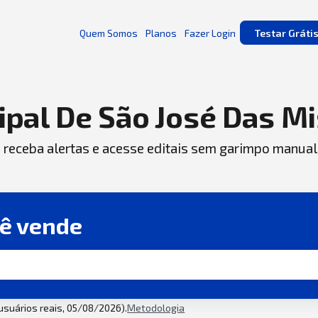
Quem Somos
Planos
Fazer Login
Testar Gráti
ipal De São José Das M
, receba alertas e acesse editais sem garimpo manual
cê vende
 usuários reais, 05/08/2026).
Metodologia