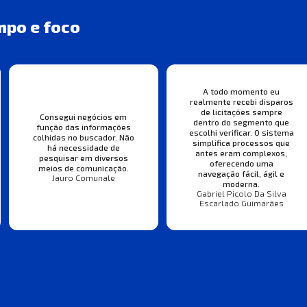
mpo e foco
A todo momento eu
realmente recebi disparos
de licitações sempre
Consegui negócios em
dentro do segmento que
função das informações
escolhi verificar. O sistema
colhidas no buscador. Não
simplifica processos que
há necessidade de
antes eram complexos,
pesquisar em diversos
oferecendo uma
meios de comunicação.
navegação fácil, ágil e
Jauro Comunale
moderna.
Gabriel Picolo Da Silva
Escarlado Guimarães