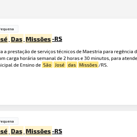
Pequena
osé
Das
Missões
-RS
 a prestação de serviços técnicos de Maestria para regência 
com carga horária semanal de 2 horas e 30 minutos, para atend
icipal de Ensino de
São
José
das
Missões
/RS.
Pequena
osé
Das
Missões
-RS