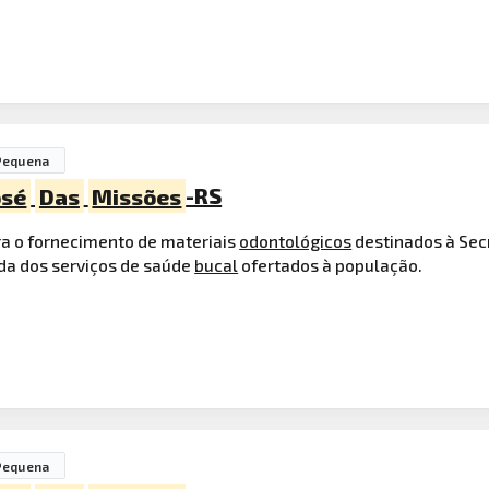
Pequena
osé
Das
Missões
-RS
a o fornecimento de materiais
odontológicos
destinados à Sec
da dos serviços de saúde
bucal
ofertados à população.
Pequena