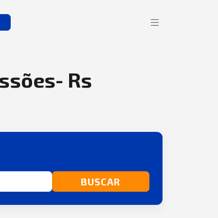
s
issões- Rs
BUSCAR