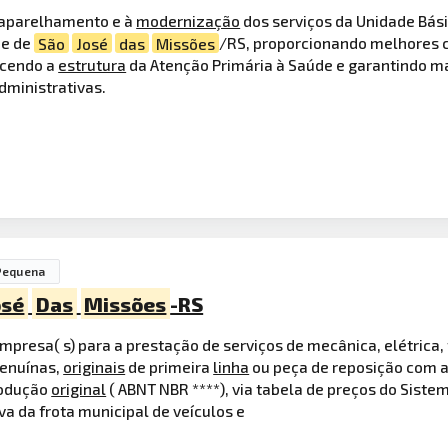
 aparelhamento e à
modernização
dos serviços da Unidade Bási
de de
São
José
das
Missões
/RS, proporcionando melhores 
ecendo a
estrutura
da Atenção Primária à Saúde e garantindo ma
dministrativas.
Pequena
osé
Das
Missões
-RS
presa( s) para a prestação de serviços de mecânica, elétrica, 
genuínas,
originais
de primeira
linha
ou peça de reposição com 
rodução
original
( ABNT NBR ****), via tabela de preços do Siste
a da frota municipal de veículos e