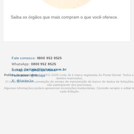
Saiba os órgãos que mais compram o que você oferece.
Fale conosco
:
0800 952 8525
WhatsApp:
0800 952 8525
E-mail:
licitaja@licitaja.com.br
Instagram: @licitaja.oficial
Política de privacidade
| © 2011-2026 Licita Já é marca registrada do Portal Genial. Todos o
Facebook: @licitaja
direitos reservados.
X: @LicitaJa
O Licita Já limita-se à prestação de serviço de manutenção de banco de dados de licitações,
não participando dos processos.
Algumas informações podem apresentar incorreções involuntárias. Consulte sempre o edital 
cada licitação.