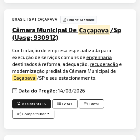
BRASIL | SP | CAÇAPAVA
Cidade Média
Câmara Municipal De
Caçapava
/Sp
(Uasg: 930912)
Contratação de empresa especializada para
execução de serviços comuns de
engenharia
destinados à reforma, adequação,
recuperação
e
modernização predial da Câmara Municipal de
Caçapava
/SP e seu estacionamento.
Data do Pregão:
14/08/2026
Assistente IA
Lotes
Edital
Compartilhar