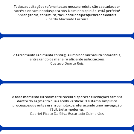
Todas as licitações referentes ao nosso produto são captadas por
vocês e encaminhadas para nós. Na minha opinião, está perfeito!
Abrangência, cobertura, facilidade nas pesquisas aos editais.
Ricardo Machado Ferreira
A ferramenta realmente consegue uma boa varredura nos editais,
entregando de maneira eficiente as licitações.
Gustavo Duarte Reis
A todo momento eu realmente recebi disparos de licitações sempre
dentro do segmento que escolhi verificar. O sistema simplifica
processos que antes eram complexos, oferecendo uma navegação
fácil, ágil e moderna.
Gabriel Picolo Da Silva Escarlado Guimarães