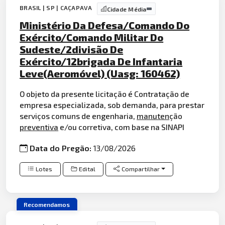
BRASIL | SP | CAÇAPAVA
Cidade Média
Ministério Da Defesa/Comando Do
Exército/Comando Militar Do
Sudeste/2divisão De
Exército/12brigada De Infantaria
Leve(Aeromóvel) (Uasg: 160462)
O objeto da presente licitação é Contratação de
empresa especializada, sob demanda, para prestar
serviços comuns de engenharia,
manuten
ção
preventiva
e/ou corretiva, com base na SINAPI
Data do Pregão:
13/08/2026
Lotes
Edital
Compartilhar
Recomendamos